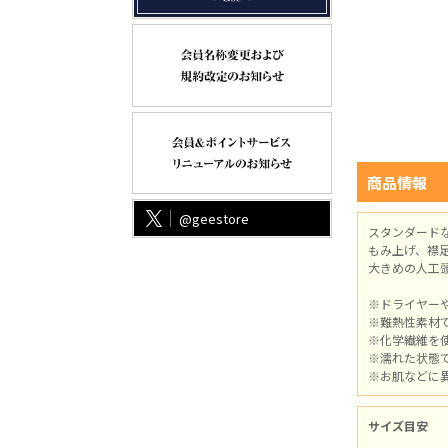
商品情報
@geestore
スタンダード
もみ上げ、襟
大きめの人工
※ドライヤー
※難熱性素材
※化学繊維を
※濡れた状態
※お肌などに
サイズ目安