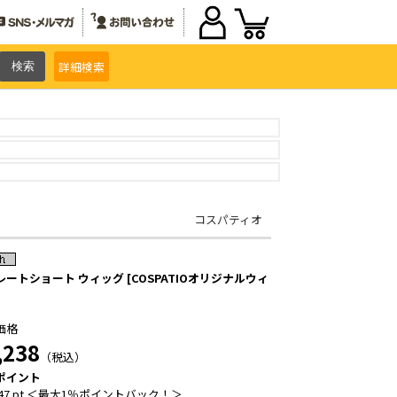
詳細
検索
コスパティオ
レートショート ウィッグ [COSPATIOオリジナルウィ
価格
,238
（税込）
ポイント
47 pt ＜最大1％ポイントバック！＞