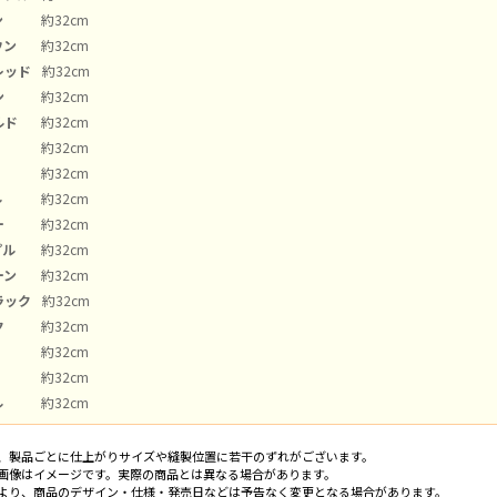
ン
約32cm
ウン
約32cm
レッド
約32cm
ン
約32cm
ルド
約32cm
約32cm
約32cm
ル
約32cm
ー
約32cm
プル
約32cm
ーン
約32cm
ラック
約32cm
ク
約32cm
約32cm
約32cm
ル
約32cm
、製品ごとに仕上がりサイズや縫製位置に若干のずれがございます。
画像はイメージです。実際の商品とは異なる場合があります。
より、商品のデザイン・仕様・発売日などは予告なく変更となる場合があります。