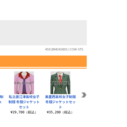
シルバー
選択する
ブルーパープル
選択する
4531894342830 / COW-STS
子制
私立直江津高校女子
美里西高校女子制服
私立直江津高校女子
美里
.
制服 冬服ジャケット
冬服ジャケットセッ
制服 夏服ジャケット
冬
セット
ト
セット
）
¥1
¥29,700（税込）
¥35,200（税込）
¥25,300（税込）