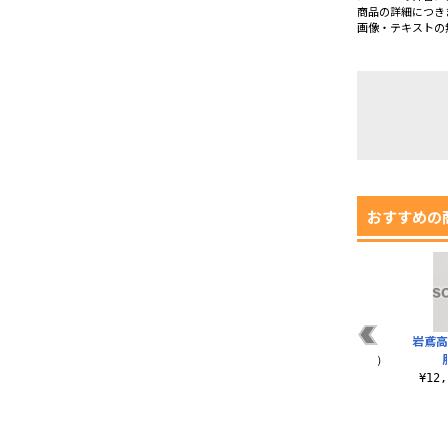
商品の詳細につき
画像・テキストの
おすすめの
園
岩鳶高校男子制服 冬
IS学園女子制服 リブ
川内型制服
岩鳶高
ト
服 ジャケット
ート版
¥55,000（税込）
）
¥26,400（税込）
¥47,300（税込）
¥12