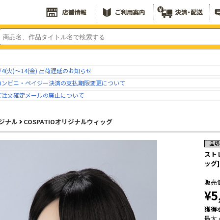
/4(火)～14(金) 出荷遅延のお知らせ
コンビニ・ペイジー決済の支払期限変更について
ご注文確定メールの廃止について
ジナル
COSPATIOオリジナルウィッグ
スト
ッグ]
販売
¥5
獲得
最大 