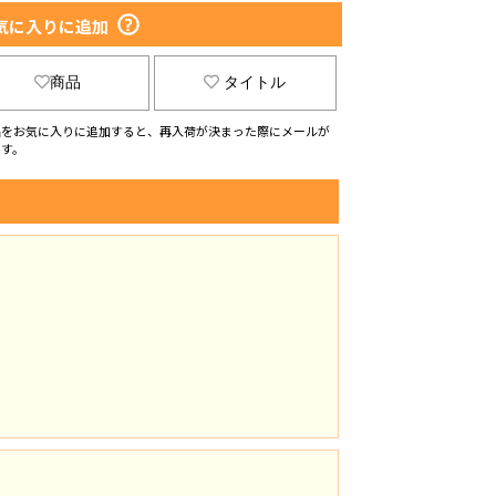
ブロンド
気に入りに追加
選択する
商品
タイトル
シルバーホワイト
選択する
品をお気に入りに追加すると、再入荷が決まった際にメールが
ます。
パールブルー
選択する
ラベンダーパープル
選択する
ミントグリーン
選択する
チェリーブラウン
選択する