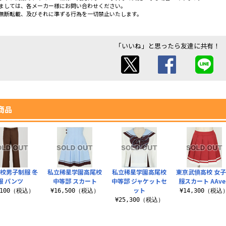
ましては、各メーカー様にお問い合わせください。
無断転載、及びそれに準ずる行為を一切禁止いたします。
「いいね」と思ったら友達に共有！
商品
校男子制服 冬
私立稀星学園高尾校
私立稀星学園高尾校
東京武偵高校 女
服 パンツ
中等部 スカート
中等部 ジャケットセ
服スカート AAver
ット
,100（税込）
¥16,500（税込）
¥14,300（税込
¥25,300（税込）