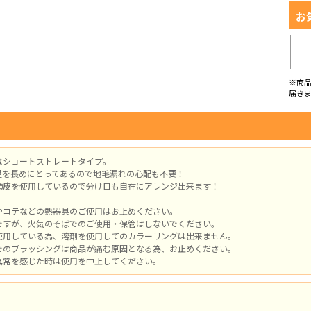
お
※商
届き
なショートストレートタイプ。
足を長めにとってあるので地毛漏れの心配も不要！
頭皮を使用しているので分け目も自在にアレンジ出来ます！
やコテなどの熱器具のご使用はお止めください。
ですが、火気のそばでのご使用・保管はしないでください。
使用している為、溶剤を使用してのカラーリングは出来ません。
でのブラッシングは商品が痛む原因となる為、お止めください。
異常を感じた時は使用を中止してください。