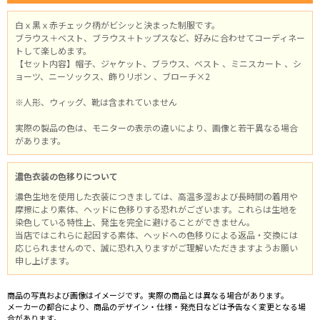
白ｘ黒ｘ赤チェック柄がビシッと決まった制服です。
ブラウス＋ベスト、ブラウス＋トップスなど、好みに合わせてコーディネー
トして楽しめます。
【セット内容】帽子、ジャケット、ブラウス、ベスト 、ミニスカート 、シ
ョーツ、ニーソックス、飾りリボン 、ブローチ×2
※人形、ウィッグ、靴は含まれていません
実際の製品の色は、モニターの表示の違いにより、画像と若干異なる場合
があります。
濃色衣装の色移りについて
濃色生地を使用した衣装につきましては、高温多湿および長時間の着用や
摩擦により素体、ヘッドに色移りする恐れがございます。これらは生地を
染色している特性上、発生を完全に避けることができません。
当店ではこれらに起因する素体、ヘッドへの色移りによる返品・交換には
応じられませんので、誠に恐れ入りますがご理解いただきますようお願い
申し上げます。
商品の写真および画像はイメージです。実際の商品とは異なる場合があります。
メーカーの都合により、商品のデザイン・仕様・発売日などは予告なく変更となる場
合があります。