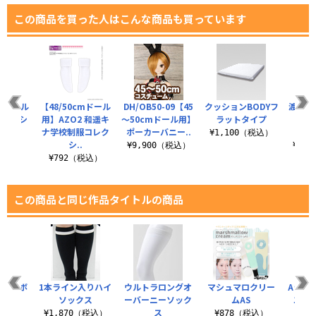
この商品を買った人はこんな商品も買っています
ズドール
【48/50cmドール
DH/OB50-09【45
クッションBODYフ
渡辺 
リボンシ
用】AZO2 和遥キ
～50cmドール用】
ラットタイプ
カバ
ョーツ
ナ学校制服コレク
ポーカーバニー..
¥1,100（税込）
シ..
税込）
¥9,900（税込）
¥2,
¥792（税込）
この商品と同じ作品タイトルの商品
ボン ボ
1本ライン入りハイ
ウルトラロングオ
マシュマロクリー
Aライ
イ型
ソックス
ーバーニーソック
ムAS
エ 
ス
Ver
（税込）
¥1,870（税込）
¥878（税込）