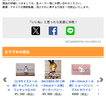
商品の詳細につきましては、各メーカー様にお問い合わせください。
画像・テキストの無断転載、及びそれに準ずる行為を一切禁止いたします。
「いいね」と思ったら友達に共有！
4531894695769 / DH/OB50-10
おすすめの商品
50-
【1/6サイズドール
DH/OB50-09【45
【45～50cmドール
DH/O
～50cm
用】キュアメイドカ
～50cmドール用】
用】ショーツ/シン
～50
キュアメ
フェセット[Littl..
ポーカーバニー..
プルII ホワイト
チェッ
.
¥5,500（税込）
¥9,900（税込）
¥880（税込）
¥4,
（税込）