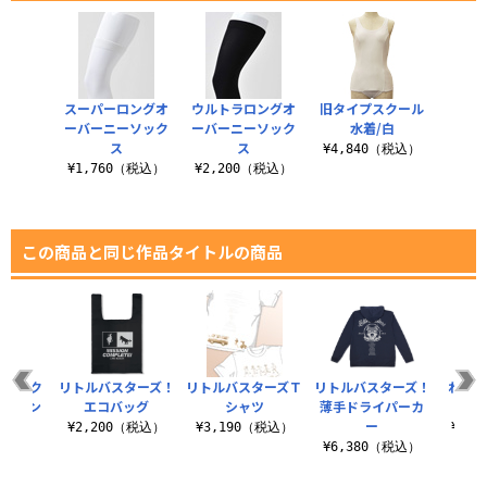
スーパーロングオ
ウルトラロングオ
旧タイプスクール
ーバーニーソック
ーバーニーソック
水着/白
ス
ス
¥4,840（税込）
¥1,760（税込）
¥2,200（税込）
この商品と同じ作品タイトルの商品
 鈴＆ク
リトルバスターズ！
リトルバスターズＴ
リトルバスターズ！
わふ
ルスタン
エコバッグ
シャツ
薄手ドライパーカ
フカ
大）
ー
¥2,200（税込）
¥3,190（税込）
¥3,
（税込）
¥6,380（税込）