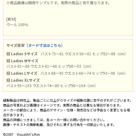
※商品画像は開発サンプルです。実際の商品と若干異なります。
[素材]
ウール 100％
サイズ目安（
ヌード寸法はこちら
）
旧 Ladies Sサイズ
バスト75～81 ウエスト56～61 ヒップ82～88（cm）
旧 Ladies Mサイズ
バスト81～88 ウエスト61～66 ヒップ88～93（cm）
旧 Ladies Lサイズ
バスト88～95 ウエスト66～74 ヒップ93～98（cm）
旧 Ladies XLサイズ
バスト95～103 ウエスト74～80 ヒップ98～104（cm）
縫製製品は特性上、製品ごとに仕上がりサイズや縫製位置に若干のずれがございます。
商品の写真および画像はイメージです。実際の商品とは異なる場合があります。
メーカーの都合により、商品のデザイン・仕様・発売日などは予告なく変更となる場
合があります。
商品の詳細につきましては、各メーカー様にお問い合わせください。
画像・テキストの無断転載、及びそれに準ずる行為を一切禁止いたします。
©2007 VisualArt’s/Key