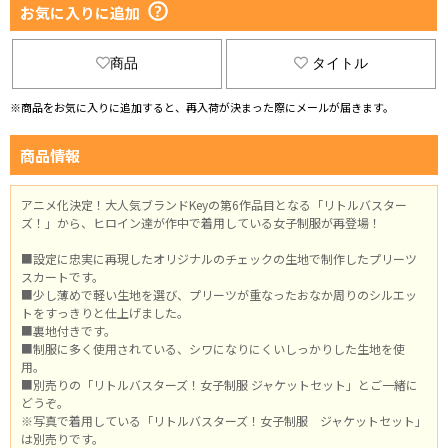
お気に入りに追加
商品
タイトル
※商品をお気に入りに追加すると、再入荷が決まった際にメールが届きます。
商品情報
アニメ化決定！大人気ブランドKeyの第6作品目となる「リトルバスター
ズ！」から、ヒロイン達が作中で着用している女子制服が再登場！
■設定に忠実に再現したオリジナルのチェックの生地で制作したプリーツ
スカートです。
■少し薄めで軽い生地を選び、プリーツが重なったおなか周りのシルエッ
トをすっきりと仕上げました。
■裏地付きです。
■制服に多く使用されている、シワになりにくいしっかりした生地を使
用。
■別売りの「リトルバスターズ！女子制服 ジャケットセット」とご一緒に
どうぞ。
※写真で着用している「リトルバスターズ！女子制服 ジャケットセット」
は別売りです。