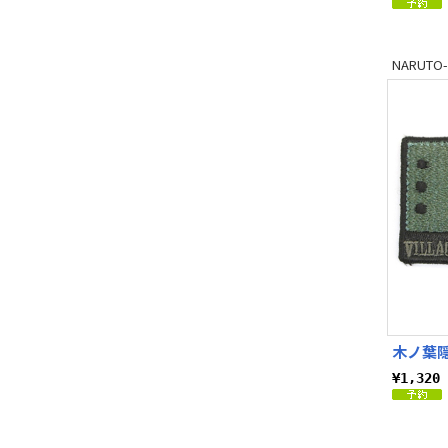
NARUT
木ノ葉
¥1,32