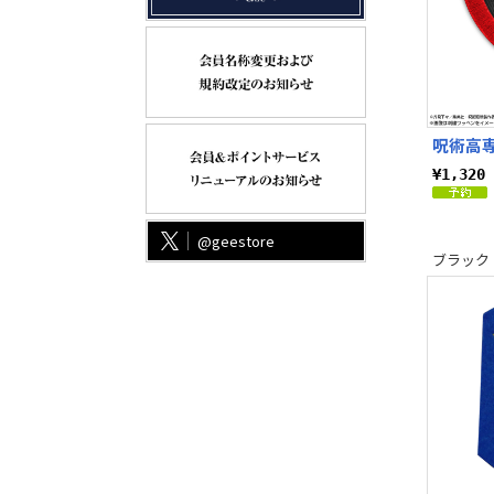
呪術高専
¥1,32
@geestore
ブラック