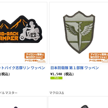
ダムUC（ユニコーン）
HELLSING
ブルーアーカイブ -Blue Archive-
ゴジ
ダム 閃光のハサウェイ
機動戦士ガンダム
機動戦士ガンダム 逆襲のシャア
ットバイク志摩リン ワッペン
日本防衛隊 第１部隊 ワッペン
0（税込）
¥1,540（税込）
ドルマスター
マクロスΔ