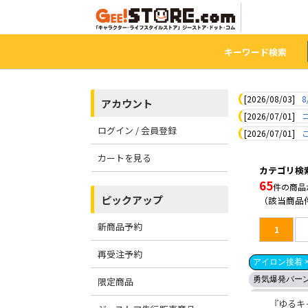
キーワード検索
[2026/08/03]
8
アカウント
[2026/07/01]
ログイン / 会員登録
[2026/07/01]
カートを見る
カテゴリ検
65
件の商品
ピックアップ
（該当商品
新商品予約
1
再受注予約
アイロン接着 
勇気爆発バー
限定商品
機動戦士ガンダ
『ゆるキャ