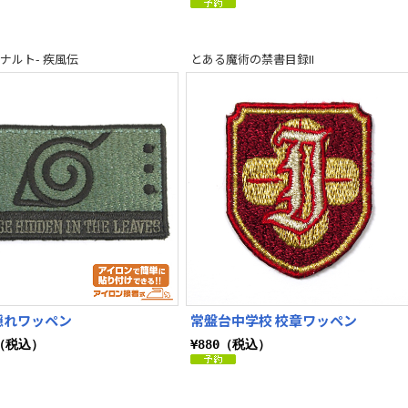
O-ナルト- 疾風伝
とある魔術の禁書目録II
隠れワッペン
常盤台中学校 校章ワッペン
0（税込）
¥880（税込）