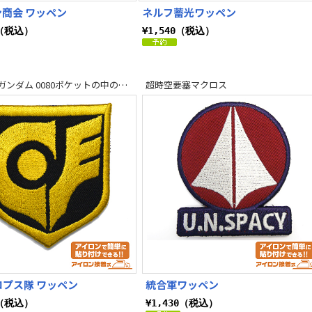
商会 ワッペン
ネルフ蓄光ワッペン
0（税込）
¥1,540（税込）
機動戦士ガンダム 0080ポケットの中の戦争
超時空要塞マクロス
プス隊 ワッペン
統合軍ワッペン
0（税込）
¥1,430（税込）