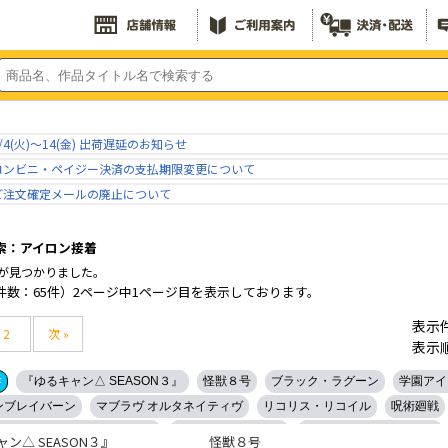
/4(火)～14(金) 出荷遅延のお知らせ
コンビニ・ペイジー決済の支払期限変更について
ご注文確定メールの廃止について
索：アイロン接着
が見つかりました。
件数：65件）2ページ中1ページ目を表示しております。
表示
2
次 »
表示
×
『ゆるキャン△ SEASON３』
怪獣８号
ブラック・ラグーン
学園アイ
ンブレイバーン
マブラヴ オルタネイティヴ
リコリス・リコイル
呪術廻戦
ム 0080ポケットの中の戦争
超時空要塞マクロス
NARUTO-ナルト- 疾風伝
ン△ SEASON３』
怪獣８号