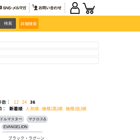
詳細
検索
件数：
12
24
36
順：
新着順
人気順
価格(高)順
価格(低)順
ドルマスター
マクロスΔ
EVANGELION
とある魔術の禁書目録II
ブラック・ラグーン