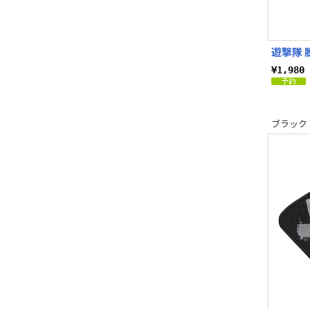
遊撃隊 
¥1,98
ブラック