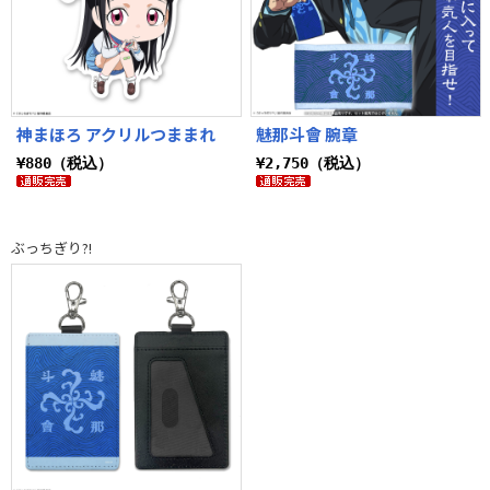
神まほろ アクリルつままれ
魅那斗會 腕章
¥880（税込）
¥2,750（税込）
ぶっちぎり?!