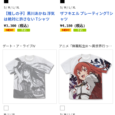
S / M / L / XL
S / M / L / XL
【推しの子】黒川あかね 浮気
ザフキエル プレーティングTシ
は絶対に許さない Tシャツ
ャツ
¥3,300（税込）
¥4,180（税込）
デート・ア・ライブIV
アニメ「無職転生III ～異世界行ったら本気だす～」
M / L / XL
S / M / L / XL