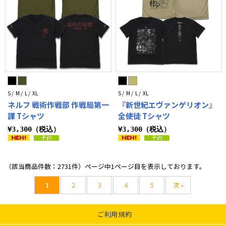
S / M / L / XL
S / M / L / XL
ネルフ 戦術作戦部 作戦局第一
『新世紀エヴァンゲリオン』
課 Tシャツ
全使徒 Tシャツ
¥3,300（税込）
¥3,300（税込）
（該当商品件数：2731件）ページ中1ページ目を表示しております。
1
2
3
4
5
次 »
ご利用規約