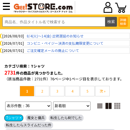
詳細
検索
[2026/08/03]
8/4(火)～14(金) 出荷遅延のお知らせ
[2026/07/01]
コンビニ・ペイジー決済の支払期限変更について
[2026/07/01]
ご注文確定メールの廃止について
カテゴリ検索：Tシャツ
2731
件の商品が見つかりました。
（該当商品件数：2731件）76ページ中1ページ目を表示しております。
1
2
3
4
5
次 »
Tシャツ ×
魔女と傭兵
転生したら剣でした
転生したらスライムだった件