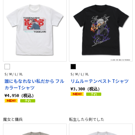
S / M / L / XL
S / M / L / XL
誰にもなれない私だから フル
リムル＝テンペスト Tシャツ
カラーTシャツ
¥3,300（税込）
¥4,950（税込）
魔女と傭兵
転生したら剣でした