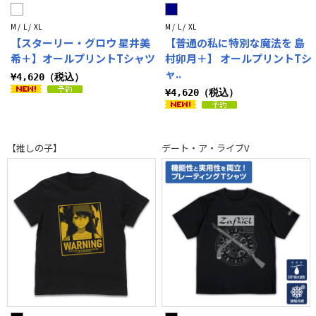
M / L / XL
M / L / XL
【スターリー・グロウ 星井美
【普通の私に特別な魔法を 島
希＋】オールプリントTシャツ
村卯月＋】 オールプリントTシ
ャ..
¥4,620（税込）
¥4,620（税込）
【推しの子】
デート・ア・ライブV