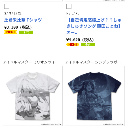
S / M / L / XL
M / L / XL
辻倉朱比華 Tシャツ
【自己肯定感爆上げ↑↑しゅ
きしゅきソング 藤田ことね】
¥3,300（税込）
オー..
¥4,620（税込）
アイドルマスター ミリオンライブ！
アイドルマスター シンデレラガールズ