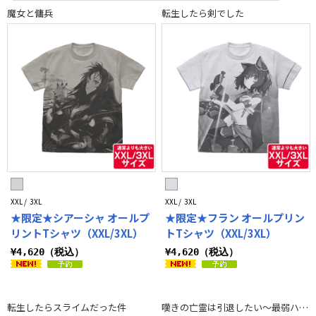
嘆きの亡霊は引退したい～最弱ハンターによる最強パーティ育成術～
魔女と傭兵
転生したら剣でした
ガールズバンドクライ
anemoi
学園アイドルマスター
アイドルマスター ミリオンライブ！
アイドルマスター シンデレラガールズ
【推しの子】
デート・ア・ライブV
デート・ア・ライブIV
アニメ「無職転生III ～異世界行ったら本気だす～」
日本三國
名探偵プリキュア！
映画『君と花火と約束と』
ワンピース
TVアニメ「スノウボールアース」
Summer Pockets REFLECTION BLUE
この素晴らしい世界に祝福を！
EVANGELION
灰系
白系
黒系
青系
ブラウン系
緑系
ベージュ系
XXL / 3XL
XXL / 3XL
★限定★シアーシャ オールプ
★限定★フラン オールプリン
リントTシャツ（XXL/3XL）
トTシャツ（XXL/3XL）
¥4,620（税込）
¥4,620（税込）
転生したらスライムだった件
嘆きの亡霊は引退したい～最弱ハンターによる最強パーティ育成術～