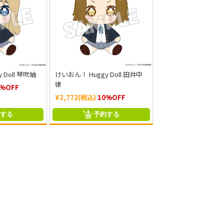
 Doll 琴吹紬
けいおん！ Huggy Doll 田井中
律
0%OFF
¥2,772(税込)
10%OFF
約する
予約する