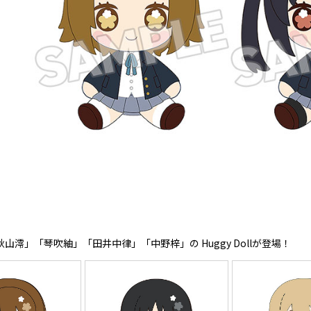
山澪」「琴吹紬」「田井中律」「中野梓」の Huggy Dollが登場！