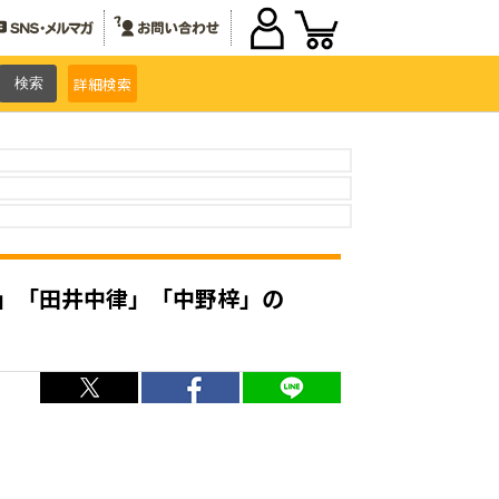
詳細
検索
紬」「田井中律」「中野梓」の