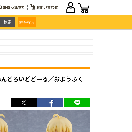
詳細
検索
r.」のねんどろいどどーる／おようふく