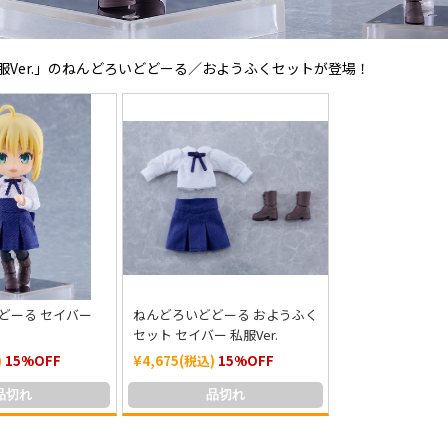
服Ver.」のねんどろいどどーる／おようふくセットが登場！
どーる セイバー
ねんどろいどどーる おようふく
セット セイバー 私服Ver.
)
15%OFF
¥4,675(税込)
15%OFF
品切れ
品切れ