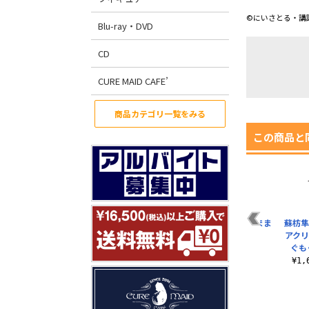
©にいさとる・講談社／W
Blu-ray・DVD
CD
CURE MAID CAFE’
商品カテゴリ一覧をみる
この商品と
防風鈴 屋外対応ステ
防風鈴 ステンレスサ
桜遥 アクリルつまま
蘇枋隼
ッカー
ーモタンブラー
れ
アクリ
ぐも
¥770（税込）
¥2,750（税込）
¥880（税込）
¥1