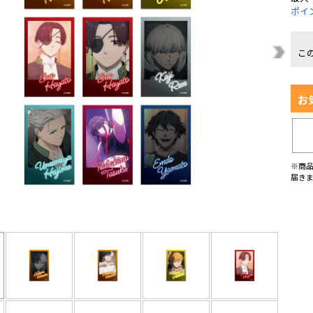
ポイ
こ
お
※商
届き