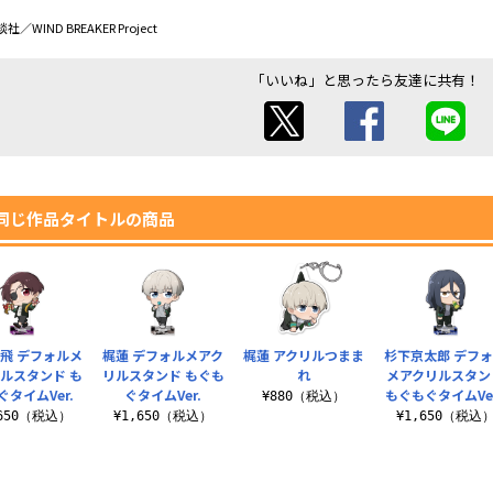
IND BREAKER Project
「いいね」と思ったら友達に共有！
同じ作品タイトルの商品
飛 デフォルメ
梶蓮 デフォルメアク
梶蓮 アクリルつまま
杉下京太郎 デフ
ルスタンド も
リルスタンド もぐも
れ
メアクリルスタン
ぐタイムVer.
ぐタイムVer.
もぐもぐタイムVer
¥880（税込）
,650（税込）
¥1,650（税込）
¥1,650（税込