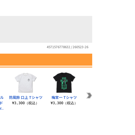
4571576778632 / 260523-26
ォル
防風鈴 口上 Tシャツ
梅宮一 Tシャツ
喫茶ポトス ラージト
梅宮一
ド
ート
クリル
¥3,300（税込）
¥3,300（税込）
..
もぐ
¥1,980（税込）
）
¥1