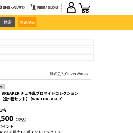
詳細
検索
株式会社CloverWorks
D BREAKER チェキ風ブロマイドコレクション
.5【全9種セット】 [WIND BREAKER]
価格
,500
（税込）
ポイント
40 pt ＜最大1％ポイントバック！＞