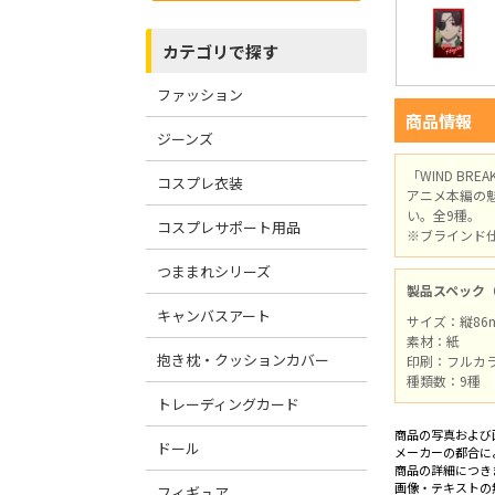
カテゴリで探す
ファッション
商品情報
ジーンズ
「WIND B
コスプレ衣装
アニメ本編の
い。全9種。
コスプレサポート用品
※ブラインド
つままれシリーズ
製品スペック
キャンバスアート
サイズ：縦86
素材：紙
抱き枕・クッションカバー
印刷：フルカ
種類数：9種
トレーディングカード
商品の写真および
ドール
メーカーの都合に
商品の詳細につき
画像・テキストの
フィギュア