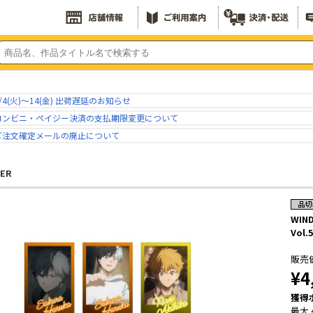
/4(火)～14(金) 出荷遅延のお知らせ
コンビニ・ペイジー決済の支払期限変更について
ご注文確定メールの廃止について
KER
WIN
Vol
販売
¥4
獲得
最大 