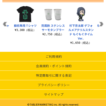
 Tシャ
蘇枋隼飛 Tシャツ
防風鈴 ステンレス
杉下京太郎 デフォ
桜遥 
サーモタンブラー
ルメアクリルスタン
¥3,300（税込）
ド もぐもぐタイム
（税込）
¥2,750（税込）
¥8
Ver..
¥1,650（税込）
ご利用規約
会員規約・ポイント規約
特定商取引に関する表記
プライバシーポリシー
サイトマップ
©TABLIER MARKETING inc. All rights reserved.