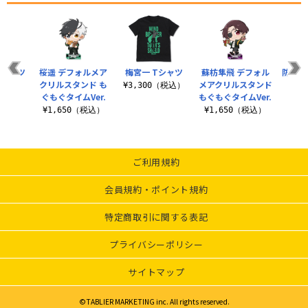
Tシャツ
桜遥 デフォルメア
梅宮一 Tシャツ
蘇枋隼飛 デフォル
防風鈴
クリルスタンド も
メアクリルスタンド
カ
（税込）
¥3,300（税込）
ぐもぐタイムVer.
もぐもぐタイムVer.
¥7
¥1,650（税込）
¥1,650（税込）
ご利用規約
会員規約・ポイント規約
特定商取引に関する表記
プライバシーポリシー
サイトマップ
©TABLIER MARKETING inc. All rights reserved.