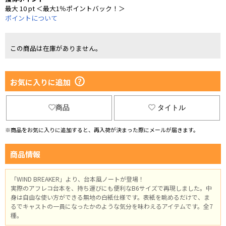
最大 10 pt ＜最大1％ポイントバック！＞
ポイントについて
この商品は在庫がありません。
お気に入りに追加
商品
タイトル
※商品をお気に入りに追加すると、再入荷が決まった際にメールが届きます。
商品情報
「WIND BREAKER」より、台本風ノートが登場！
実際のアフレコ台本を、持ち運びにも便利なB6サイズで再現しました。中
身は自由な使い方ができる無地の白紙仕様です。表紙を眺めるだけで、ま
るでキャストの一員になったかのような気分を味わえるアイテムです。全7
種。