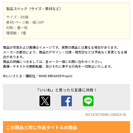
製品スペック（サイズ・素材など）
サイズ：B6縦
素材/ページ数：紙/30P
印刷：墨一色
種類数：7種
商品の写真および画像はイメージです。実際の商品とは異なる場合があります。
メーカーの都合により、商品のデザイン・仕様・発売日などは予告なく変更となる場
合があります。
商品の詳細につきましては、各メーカー様にお問い合わせください。
画像・テキストの無断転載、及びそれに準ずる行為を一切禁止いたします。
©にいさとる・講談社／WIND BREAKER Project
「いいね」と思ったら友達に共有！
4571576778380 / 260523-03
この商品と同じ作品タイトルの商品