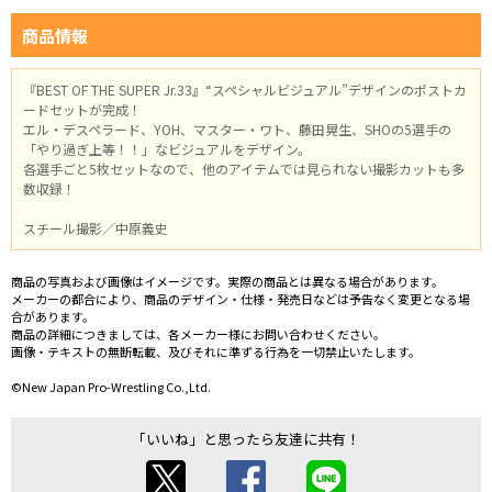
商品情報
『BEST OF THE SUPER Jr.33』“スペシャルビジュアル”デザインのポストカ
ードセットが完成！
エル・デスペラード、YOH、マスター・ワト、藤田晃生、SHOの5選手の
「やり過ぎ上等！！」なビジュアルをデザイン。
各選手ごと5枚セットなので、他のアイテムでは見られない撮影カットも多
数収録！
スチール撮影／中原義史
商品の写真および画像はイメージです。実際の商品とは異なる場合があります。
メーカーの都合により、商品のデザイン・仕様・発売日などは予告なく変更となる場
合があります。
商品の詳細につきましては、各メーカー様にお問い合わせください。
画像・テキストの無断転載、及びそれに準ずる行為を一切禁止いたします。
©New Japan Pro-Wrestling Co.,Ltd.
「いいね」と思ったら友達に共有！