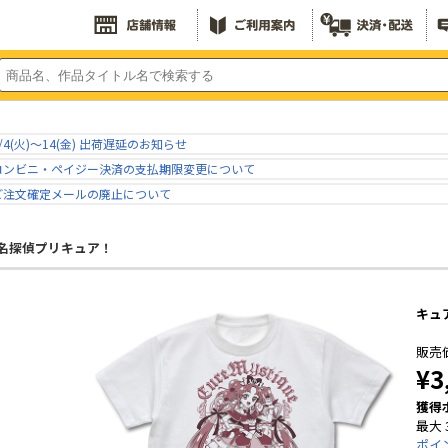
/4(火)～14(金) 出荷遅延のお知らせ
コンビニ・ペイジー決済の支払期限変更について
ご注文確定メールの廃止について
名探偵プリキュア！
キュ
販売
¥3
獲得
最大 
ポイ