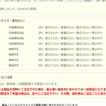
は、2本の糸で縫い付ける「ダブルステッチ」仕様。しっかりとした縫製で、長く愛
新しました（2026/6/5更新）
（サイズ・素材など）
CHARCOAL
（約）身丈65cm / 身幅49cm / 袖丈19cm / 綿100％
CHARCOAL
（約）身丈69cm / 身幅52cm / 袖丈20cm / 綿100％
CHARCOAL
（約）身丈73cm / 身幅55cm / 袖丈22cm / 綿100％
CHARCOAL
（約）身丈77cm / 身幅58cm / 袖丈24cm / 綿100％
WHITE
（約）身丈65cm / 身幅49cm / 袖丈19cm / 綿100％
WHITE
（約）身丈69cm / 身幅52cm / 袖丈20cm / 綿100％
WHITE
（約）身丈73cm / 身幅55cm / 袖丈22cm / 綿100％
WHITE
（約）身丈77cm / 身幅58cm / 袖丈24cm / 綿100％
するご注意
品は、販売後～1週間程度での発送となります。
なる商品を同時にご注文された場合、最も遅い販売日にあわせての一括発送になりま
の配送をご希望の場合は、別々にご注文下さい。その際、送料等はご注文ごとに掛か
、製品ごとに仕上がりサイズや縫製位置に若干のずれがございます。