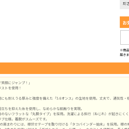
だ
お
※商
届き
で笑顔にジャンプ！」
ラストを使用！
用にも耐えうる厚みと強度を備えた「5.6オンス」の生地を使用。丈夫で、通気性・
羽立ちを抑えた糸を使用し、なめらかな肌触りを実現。
目のないフラットな「丸胴タイプ」を採用。洗濯による斜行（ねじれ）が起きにくく
リブ仕様。着脱がスムーズです。
側の肩まわりには、襟伏せテープを取り付ける「タコバインダー始末」を採用。襟の