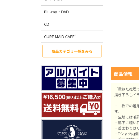
Blu-ray・DVD
CD
CURE MAID CAFE’
商品カテゴリ一覧をみる
商品情報
「重ねた推理
描き下ろしイ
・一枚での着
す。
・生地には毛
・脇下に縫い
・首まわりは
・Tシャツ内