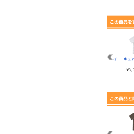
この商品を
苺
リコリス ファースト
エリス・ボレアス・
ターニャ・デグレチ
キュア
ドライTシャツ
グレイラット Tシャ
ャフTシャツ
ツ
¥3,520（税込）
¥3,190（税込）
¥3
¥3,190（税込）
この商品と