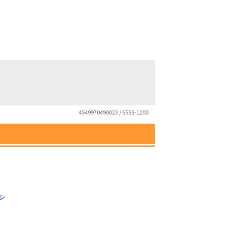
4549970490023 / 5556-1200
シ
）