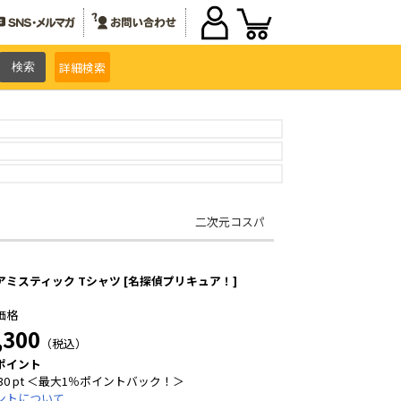
詳細
検索
二次元コスパ
アミスティック Tシャツ [名探偵プリキュア！]
価格
,300
（税込）
ポイント
30 pt ＜最大1％ポイントバック！＞
ントについて