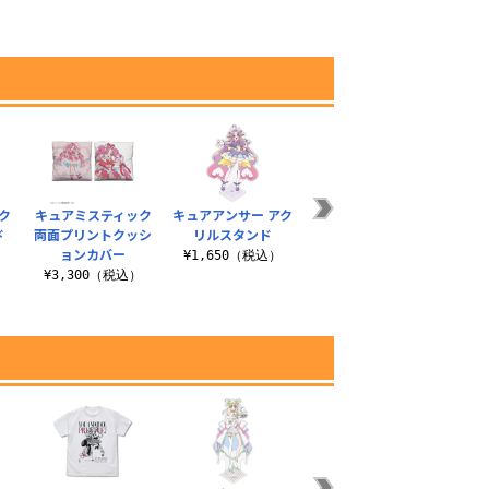
ク
キュアミスティック
キュアアンサー アク
キュアミスティック
キュア
ド
両面プリントクッシ
リルスタンド
パスケース（ナスカ
ケー
ョンカバー
ン付き）
）
¥1,650（税込）
¥3,300（税込）
¥1,650（税込）
¥1