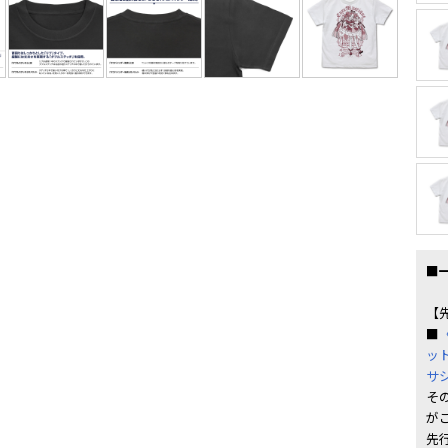
■
【
■
ッ
サ
そ
が
先