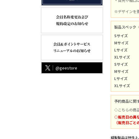
・首元や袖口
※デザインを更
製品スペック
Sサイズ
Mサイズ
Lサイズ
XLサイズ
Sサイズ
@geestore
Mサイズ
Lサイズ
XLサイズ
予約商品に関
◇こちらの商
◇販売日の異
（販売日ごと
縫製製品は特性上