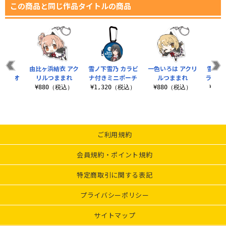
この商品と同じ作品タイトルの商品
いろは
由比ヶ浜結衣 アク
雪ノ下雪乃 カラビ
一色いろは アクリ
雪ノ下
ッグタオ
リルつままれ
ナ付きミニポーチ
ルつままれ
ラフィ
¥880（税込）
¥1,320（税込）
¥880（税込）
¥6,
（税込）
ご利用規約
会員規約・ポイント規約
特定商取引に関する表記
プライバシーポリシー
サイトマップ