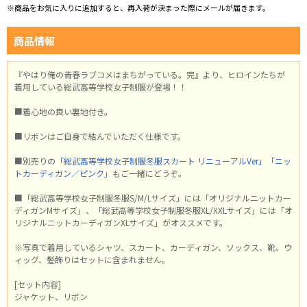
※商品をお気に入りに追加すると、再入荷が決まった際にメールが届きます。
商品情報
『やはり俺の青春ラブコメはまちがっている。完』より、ヒロインたちが
着用している総武高等学校女子制服が登場！！
■着心地の良い裏地付き。
■リボンはご自身で結んでいただく仕様です。
■別売りの
「総武高等学校女子制服冬服スカート リニューアルVer」
「ニッ
トカーディガン／ピンク」
もご一緒にどうぞ。
■「総武高等学校女子制服冬服S/M/Lサイズ」には「オリジナルニットカー
ディガンMサイズ」、「総武高等学校女子制服冬服XL/XXLサイズ」には「オ
リジナルニットカーディガンXLサイズ」がオススメです。
※写真で着用しているシャツ、スカート、カーディガン、ソックス、靴、ウ
ィッグ、髪飾りはセットに含まれません。
[セット内容]
ジャケット、リボン