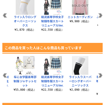
ライン入りロング
総武高等学校女子
ニットカーディガン
ふんわ
オーバーニーソッ
制服冬服スカート
¥9,900（税込）
クス
リニューアルVer.
¥4,
¥1,870（税込）
¥22,550（税込）
この商品を買った人はこんな商品も買っています
院女子制
桜心女学園高等部
総武高等学校女子
ライン入りスーパ
私立桜
 2年生
制服 ジャケットセ
制服冬服スカート
ーロングオーバー
等学校
Ver.
ット
リニューアルVer.
ニーソックス
ト 
（税込）
¥55,000（税込）
¥22,550（税込）
¥2,090（税込）
¥18,