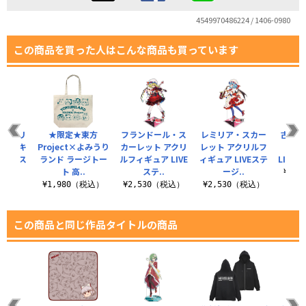
4549970486224 / 1406-0980
この商品を買った人はこんな商品も買っています
 アクリ
★限定★東方
フランドール・ス
レミリア・スカー
古明地
 ちびキ
Project×よみうり
カーレット アクリ
レット アクリルフ
リル
LIVEス
ランド ラージトー
ルフィギュア LIVE
ィギュア LIVEステ
LIVEス
ト 高..
ステ..
ージ..
¥2,
（税込）
¥1,980（税込）
¥2,530（税込）
¥2,530（税込）
この商品と同じ作品タイトルの商品