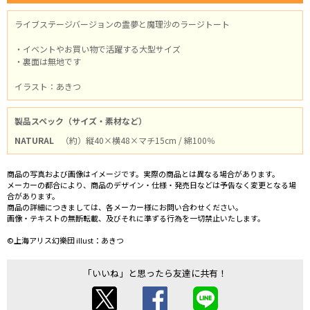
ライブステージバージョンの霊夢と魔理沙のラージトート
・イベントやお買い物で活躍する大型サイズ
・裏面は無地です
イラスト：あきつ
製品スペック（サイズ・素材など）
NATURAL
（約）縦40×横48×マチ15cm / 綿100％
商品の写真および画像はイメージです。実際の商品とは異なる場合があります。
メーカーの都合により、商品のデザイン・仕様・発売日などは予告なく変更となる場
合があります。
商品の詳細につきましては、各メーカー様にお問い合わせください。
画像・テキストの無断転載、及びそれに準ずる行為を一切禁止いたします。
©上海アリス幻樂団 illust：あきつ
「いいね」と思ったら友達に共有！