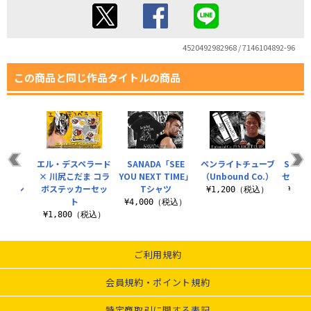
4520492982968 / 7146104892-96
この商品と同じ作品タイトルの商品
ロレス
エル・デスペラード
SANADA「SEE
ペンライトチューブ
SHO
APAN
× 川尻こだま コラ
YOU NEXT TIME」
（Unbound Co.）
セット（
NG」Tシ
ボステッカーセッ
Tシャツ
¥1,200（税込）
¥2,
ト
¥4,000（税込）
（税込）
¥1,800（税込）
ご利用規約
会員規約・ポイント規約
特定商取引に関する表記