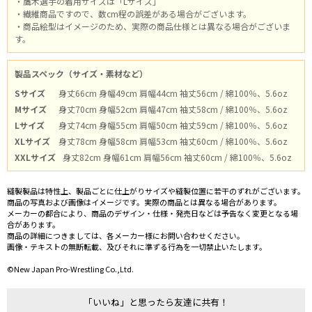
・鷹木選手の着用サイズは「Lサイズ」
・繊維商品ですので、数cm程の誤差がある場合がございます。
・商品絵型はイメージのため、実際の商品仕様とは異なる場合がございま
す。
製品スペック（サイズ・素材など）
Sサイズ
身丈66cm 身幅49cm 肩幅44cm 袖丈56cm / 綿100％、5.6oz
Mサイズ
身丈70cm 身幅52cm 肩幅47cm 袖丈58cm / 綿100％、5.6oz
Lサイズ
身丈74cm 身幅55cm 肩幅50cm 袖丈59cm / 綿100％、5.6oz
XLサイズ
身丈78cm 身幅58cm 肩幅53cm 袖丈60cm / 綿100％、5.6oz
XXLサイズ
身丈82cm 身幅61cm 肩幅56cm 袖丈60cm / 綿100％、5.6oz
縫製製品は特性上、製品ごとに仕上がりサイズや縫製位置に若干のずれがございます。
商品の写真および画像はイメージです。実際の商品とは異なる場合があります。
メーカーの都合により、商品のデザイン・仕様・発売日などは予告なく変更となる場
合があります。
商品の詳細につきましては、各メーカー様にお問い合わせください。
画像・テキストの無断転載、及びそれに準ずる行為を一切禁止いたします。
©New Japan Pro-Wrestling Co.,Ltd.
「いいね」と思ったら友達に共有！