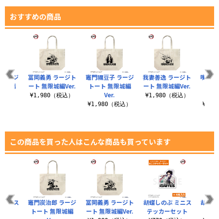
おすすめの商品
 ラージ
冨岡義勇 ラージト
竈門禰豆子 ラージ
我妻善逸 ラージト
嘴平伊
限城編
ート 無限城編Ver.
トート 無限城編
ート 無限城編Ver.
トー
Ver.
¥1,980（税込）
¥1,980（税込）
（税込）
¥1,980（税込）
¥1,
この商品を買った人はこんな商品も買っています
 ミニス
竈門炭治郎 ラージ
冨岡義勇 ラージト
胡蝶しのぶ ミニス
胡蝶し
セット
トート 無限城編
ート 無限城編Ver.
テッカーセット
ィ