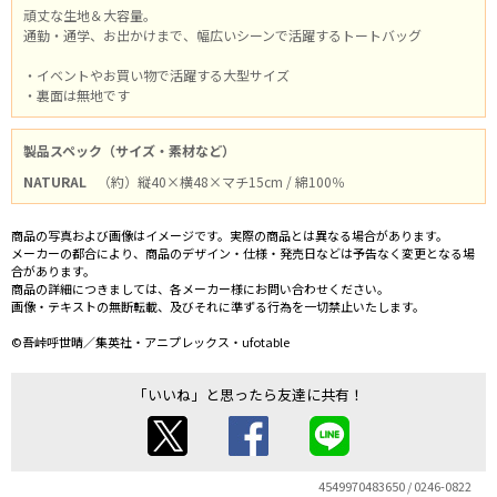
頑丈な生地＆大容量。
通勤・通学、お出かけまで、幅広いシーンで活躍するトートバッグ
・イベントやお買い物で活躍する大型サイズ
・裏面は無地です
製品スペック（サイズ・素材など）
NATURAL
（約）縦40×横48×マチ15cm / 綿100％
商品の写真および画像はイメージです。実際の商品とは異なる場合があります。
メーカーの都合により、商品のデザイン・仕様・発売日などは予告なく変更となる場
合があります。
商品の詳細につきましては、各メーカー様にお問い合わせください。
画像・テキストの無断転載、及びそれに準ずる行為を一切禁止いたします。
©吾峠呼世晴／集英社・アニプレックス・ufotable
「いいね」と思ったら友達に共有！
4549970483650 / 0246-0822