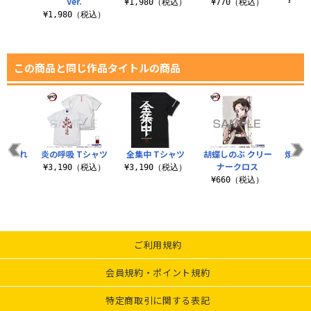
Ver.
税込）
¥1,980（税込）
¥770（税込）
¥1,
¥1,980（税込）
この商品と同じ作品タイトルの商品
つままれ
炎の呼吸 Tシャツ
全集中 Tシャツ
胡蝶しのぶ クリー
煉獄杏
r.
ナークロス
れ う
¥3,190（税込）
¥3,190（税込）
税込）
¥660（税込）
¥7
ご利用規約
会員規約・ポイント規約
特定商取引に関する表記