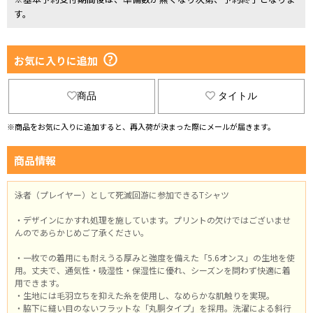
す。
お気に入りに追加
商品
タイトル
※商品をお気に入りに追加すると、再入荷が決まった際にメールが届きます。
商品情報
泳者（プレイヤー）として死滅回游に参加できるTシャツ
・デザインにかすれ処理を施しています。プリントの欠けではございませ
んのであらかじめご了承ください。
・一枚での着用にも耐えうる厚みと強度を備えた「5.6オンス」の生地を使
用。丈夫で、通気性・吸湿性・保湿性に優れ、シーズンを問わず快適に着
用できます。
・生地には毛羽立ちを抑えた糸を使用し、なめらかな肌触りを実現。
・脇下に縫い目のないフラットな「丸胴タイプ」を採用。洗濯による斜行