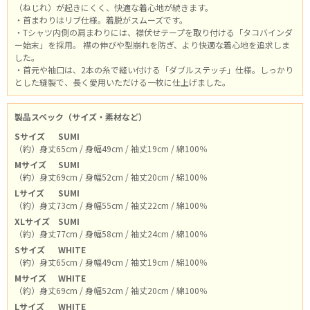
（ねじれ）が起きにくく、快適な着心地が続きます。
・首まわりはリブ仕様。着脱がスムーズです。
・Tシャツ内側の肩まわりには、襟伏せテープを取り付ける「タコバインダ
ー始末」を採用。 襟の伸びや型崩れを防ぎ、より快適な着心地を追求しま
した。
・首元や袖口は、2本の糸で縫い付ける「ダブルステッチ」仕様。しっかり
とした縫製で、長く愛用いただける一枚に仕上げました。
製品スペック（サイズ・素材など）
Sサイズ
SUMI
（約）身丈65cm / 身幅49cm / 袖丈19cm / 綿100％
Mサイズ
SUMI
（約）身丈69cm / 身幅52cm / 袖丈20cm / 綿100％
Lサイズ
SUMI
（約）身丈73cm / 身幅55cm / 袖丈22cm / 綿100％
XLサイズ
SUMI
（約）身丈77cm / 身幅58cm / 袖丈24cm / 綿100％
Sサイズ
WHITE
（約）身丈65cm / 身幅49cm / 袖丈19cm / 綿100％
Mサイズ
WHITE
（約）身丈69cm / 身幅52cm / 袖丈20cm / 綿100％
Lサイズ
WHITE