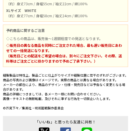
（約）身丈73cm / 身幅55cm / 袖丈22cm / 綿100％
XLサイズ
WHITE
（約）身丈77cm / 身幅58cm / 袖丈24cm / 綿100％
予約商品に関するご注意
◇こちらの商品は、販売後～1週間程度での発送となります。
◇販売日の異なる商品を同時にご注文された場合、最も遅い販売日にあわ
せての一括発送になります。
（販売日ごとの配送をご希望の場合は、別々にご注文下さい。その際、送
料等はご注文ごとに掛かりますので予めご了承下さい。）
縫製製品は特性上、製品ごとに仕上がりサイズや縫製位置に若干のずれがございます。
商品の写真および画像はイメージです。実際の商品とは異なる場合があります。
メーカーの都合により、商品のデザイン・仕様・発売日などは予告なく変更となる場
合があります。
商品の詳細につきましては、各メーカー様にお問い合わせください。
画像・テキストの無断転載、及びそれに準ずる行為を一切禁止いたします。
©芥見下々／集英社・呪術廻戦製作委員会
「いいね」と思ったら友達に共有！