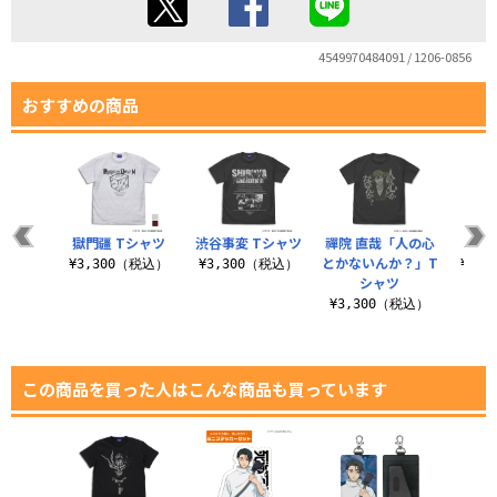
4549970484091 / 1206-0856
おすすめの商品
獄門疆 Tシャツ
渋谷事変 Tシャツ
禪院 直哉「人の心
“帳
とかないんか？」T
¥3,300（税込）
¥3,300（税込）
¥3,
シャツ
¥3,300（税込）
この商品を買った人はこんな商品も買っています