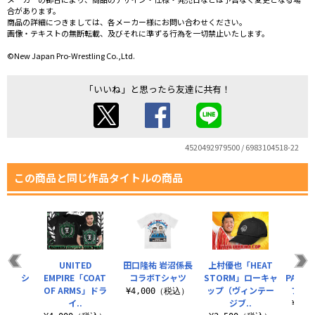
合があります。
商品の詳細につきましては、各メーカー様にお問い合わせください。
画像・テキストの無断転載、及びそれに準ずる行為を一切禁止いたします。
©New Japan Pro-Wrestling Co.,Ltd.
「いいね」と思ったら友達に共有！
4520492979500 / 6983104518-22
この商品と同じ作品タイトルの商品
・ワト
UNITED
田口隆祐 岩沼係長
上村優也「HEAT
「NE
ゴ」Tシ
EMPIRE「COAT
コラボTシャツ
STORM」ローキャ
PAIN
ツ
OF ARMS」ドラ
ップ（ヴィンテー
ファイ
¥4,000（税込）
イ..
ジブ..
（税込）
¥1,