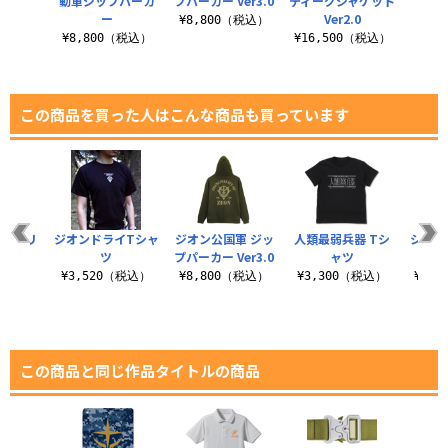
動軍ジップパーカ
プパーカー Ver3.0
ティーグジャケット
ー
Ver2.0
¥8,800（税込）
¥8,800（税込）
¥16,500（税込）
この商品を買った人はこんな商品も買っています
専用クリ
ジオンドライTシャ
ジオン公国軍 ジッ
人類最弱兵器 Tシ
シャア
クロス
ツ
プパーカー Ver3.0
ャツ
過ち
税込）
¥3,520（税込）
¥8,800（税込）
¥3,300（税込）
¥3,
この商品と同じ作品タイトルの商品