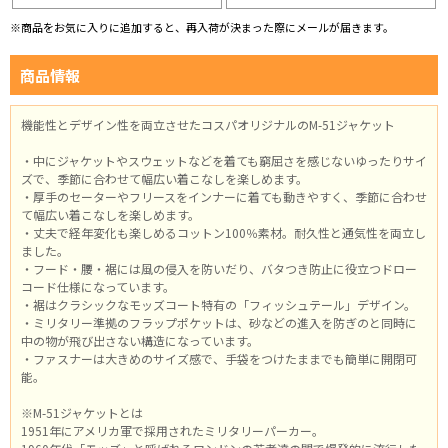
※商品をお気に入りに追加すると、再入荷が決まった際にメールが届きます。
商品情報
機能性とデザイン性を両立させたコスパオリジナルのM-51ジャケット
・中にジャケットやスウェットなどを着ても窮屈さを感じないゆったりサイ
ズで、季節に合わせて幅広い着こなしを楽しめます。
・厚手のセーターやフリースをインナーに着ても動きやすく、季節に合わせ
て幅広い着こなしを楽しめます。
・丈夫で経年変化も楽しめるコットン100％素材。耐久性と通気性を両立し
ました。
・フード・腰・裾には風の侵入を防いだり、バタつき防止に役立つドロー
コード仕様になっています。
・裾はクラシックなモッズコート特有の「フィッシュテール」デザイン。
・ミリタリー準拠のフラップポケットは、砂などの進入を防ぎのと同時に
中の物が飛び出さない構造になっています。
・ファスナーは大きめのサイズ感で、手袋をつけたままでも簡単に開閉可
能。
※M-51ジャケットとは
1951年にアメリカ軍で採用されたミリタリーパーカー。