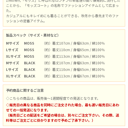
1960年代「モッズ」と呼ばれるロンドンの若者達の間で爆発的に流行した
ことから、「モッズコート」の名称でファッションアイテムとして広まっ
た。
カジュアルにもキレイめにも着ることができる、秋冬から春先までのファ
ッションの定番アイテム。
製品スペック（サイズ・素材など）
Mサイズ
MOSS
（約）着丈107cm / 身幅63cm / 綿100％
Lサイズ
MOSS
（約）着丈110cm / 身幅65cm / 綿100％
XLサイズ
MOSS
（約）着丈113cm / 身幅67cm / 綿100％
Mサイズ
BLACK
（約）着丈107cm / 身幅63cm / 綿100％
Lサイズ
BLACK
（約）着丈110cm / 身幅65cm / 綿100％
XLサイズ
BLACK
（約）着丈113cm / 身幅67cm / 綿100％
予約商品に関するご注意
◇こちらの商品は、販売後～1週間程度での発送となります。
◇販売日の異なる商品を同時にご注文された場合、最も遅い販売日にあわ
せての一括発送になります。
（販売日ごとの配送をご希望の場合は、別々にご注文下さい。その際、送
料等はご注文ごとに掛かりますので予めご了承下さい。）