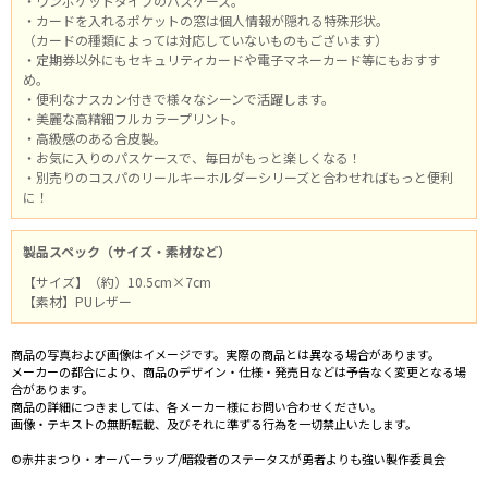
・ワンポケットタイプのパスケース。
・カードを入れるポケットの窓は個人情報が隠れる特殊形状。
（カードの種類によっては対応していないものもございます）
・定期券以外にもセキュリティカードや電子マネーカード等にもおすす
め。
・便利なナスカン付きで様々なシーンで活躍します。
・美麗な高精細フルカラープリント。
・高級感のある合皮製。
・お気に入りのパスケースで、毎日がもっと楽しくなる！
・別売りのコスパのリールキーホルダーシリーズと合わせればもっと便利
に！
製品スペック（サイズ・素材など）
【サイズ】（約）10.5cm×7cm
【素材】PUレザー
商品の写真および画像はイメージです。実際の商品とは異なる場合があります。
メーカーの都合により、商品のデザイン・仕様・発売日などは予告なく変更となる場
合があります。
商品の詳細につきましては、各メーカー様にお問い合わせください。
画像・テキストの無断転載、及びそれに準ずる行為を一切禁止いたします。
©赤井まつり・オーバーラップ/暗殺者のステータスが勇者よりも強い製作委員会