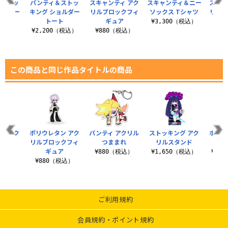
＆ストッ
パンティ＆ストッ
スキャンティ アク
スキャンティ＆ニー
ストッ
ージトー
キング ショルダー
リルブロックフィ
ソックス Tシャツ
リル
トート
ギュア
¥3,300（税込）
（税込）
¥2,200（税込）
¥880（税込）
¥8
この商品と同じ作品タイトルの商品
ル アク
ポリウレタン アク
パンティ アクリル
ストッキング アク
ポリウ
ままれ
リルブロックフィ
つままれ
リルスタンド
リル
ギュア
税込）
¥880（税込）
¥1,650（税込）
¥1,
¥880（税込）
ご利用規約
会員規約・ポイント規約