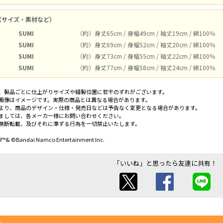
（サイズ・素材など）
SUMI
（約）身丈65cm / 身幅49cm / 袖丈19cm / 綿100％
SUMI
（約）身丈69cm / 身幅52cm / 袖丈20cm / 綿100％
SUMI
（約）身丈73cm / 身幅55cm / 袖丈22cm / 綿100％
SUMI
（約）身丈77cm / 身幅58cm / 袖丈24cm / 綿100％
、製品ごとに仕上がりサイズや縫製位置に若干のずれがございます。
画像はイメージです。実際の商品とは異なる場合があります。
より、商品のデザイン・仕様・発売日などは予告なく変更となる場合があります。
ましては、各メーカー様にお問い合わせください。
無断転載、及びそれに準ずる行為を一切禁止いたします。
™& ©Bandai Namco Entertainment Inc.
「いいね」と思ったら友達に共有！