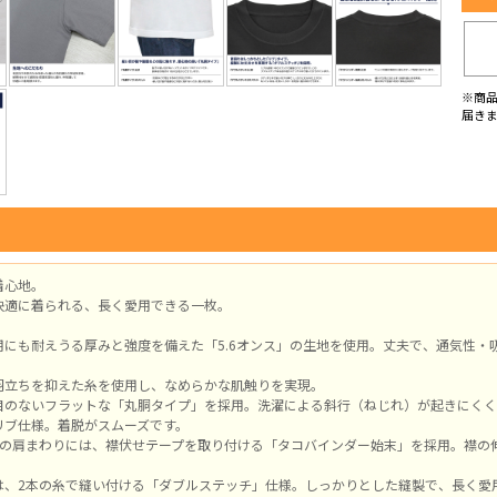
※商
届き
着心地。
快適に着られる、長く愛用できる一枚。
用にも耐えうる厚みと強度を備えた「5.6オンス」の生地を使用。丈夫で、通気性・
羽立ちを抑えた糸を使用し、なめらかな肌触りを実現。
目のないフラットな「丸胴タイプ」を採用。洗濯による斜行（ねじれ）が起きにくく
リブ仕様。着脱がスムーズです。
側の肩まわりには、襟伏せテープを取り付ける「タコバインダー始末」を採用。襟の
は、2本の糸で縫い付ける「ダブルステッチ」仕様。しっかりとした縫製で、長く愛