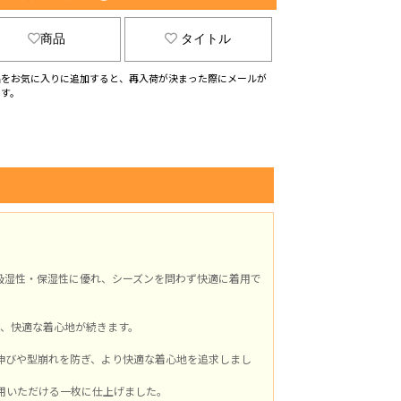
商品
タイトル
品をお気に入りに追加すると、再入荷が決まった際にメールが
ます。
吸湿性・保湿性に優れ、シーズンを問わず快適に着用で
、快適な着心地が続きます。
伸びや型崩れを防ぎ、より快適な着心地を追求しまし
用いただける一枚に仕上げました。