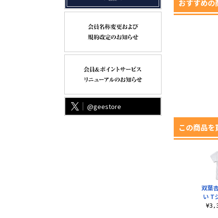
おすすめの
@geestore
この商品を
双葉
い Tシ
¥3