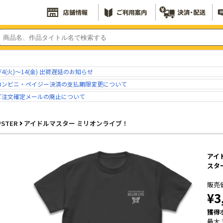
/4(火)～14(金) 出荷遅延のお知らせ
コンビニ・ペイジー決済の支払期限変更について
ご注文確定メールの廃止について
＠STER
アイドルマスター ミリオンライブ！
アイ
スタ
販売
¥3
獲得
最大 