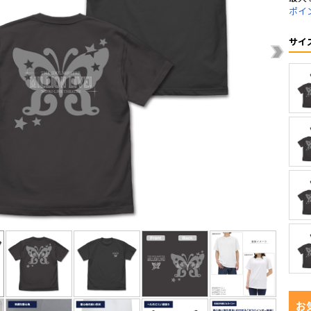
ポイ
サイ
お