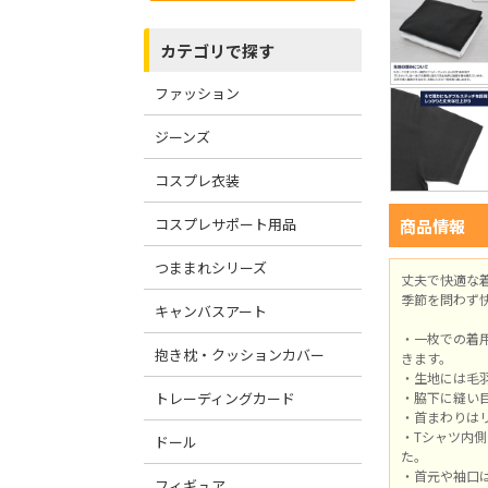
カテゴリで探す
ファッション
ジーンズ
コスプレ衣装
コスプレサポート用品
商品情報
つままれシリーズ
丈夫で快適な
季節を問わず
キャンバスアート
・一枚での着
抱き枕・クッションカバー
きます。
・生地には毛
トレーディングカード
・脇下に縫い
・首まわりは
・Tシャツ内
ドール
た。
・首元や袖口
フィギュア