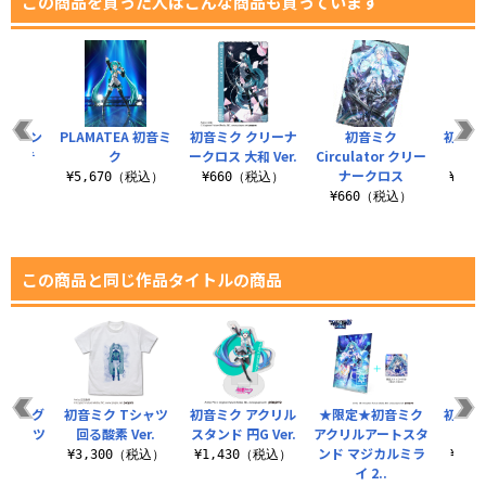
この商品を買った人はこんな商品も買っています
6キャン
PLAMATEA 初音ミ
初音ミク クリーナ
初音ミク
初音ミク
 奏音
ク
ークロス 大和 Ver.
Circulator クリー
モ
ナークロス
¥5,670（税込）
¥660（税込）
¥2,
（税込）
¥660（税込）
この商品と同じ作品タイトルの商品
3 フルグ
初音ミク Tシャツ
初音ミク アクリル
★限定★初音ミク
初音ミク
Tシャツ
回る酸素 Ver.
スタンド 円G Ver.
アクリルアートスタ
ツ 
.0
ンド マジカルミラ
¥3,300（税込）
¥1,430（税込）
¥3,
イ 2..
（税込）