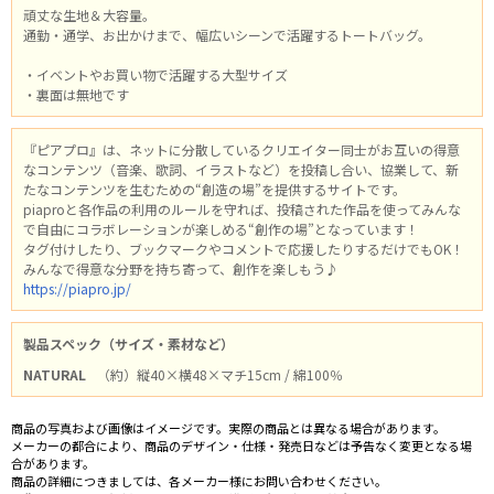
頑丈な生地＆大容量。
通勤・通学、お出かけまで、幅広いシーンで活躍するトートバッグ。
・イベントやお買い物で活躍する大型サイズ
・裏面は無地です
『ピアプロ』は、ネットに分散しているクリエイター同士がお互いの得意
なコンテンツ（音楽、歌詞、イラストなど）を投稿し合い、協業して、新
たなコンテンツを生むための“創造の場”を提供するサイトです。
piaproと各作品の利用のルールを守れば、投稿された作品を使ってみんな
で自由にコラボレーションが楽しめる“創作の場”となっています！
タグ付けしたり、ブックマークやコメントで応援したりするだけでもOK！
みんなで得意な分野を持ち寄って、創作を楽しもう♪
https://piapro.jp/
製品スペック（サイズ・素材など）
NATURAL
（約）縦40×横48×マチ15cm / 綿100％
商品の写真および画像はイメージです。実際の商品とは異なる場合があります。
メーカーの都合により、商品のデザイン・仕様・発売日などは予告なく変更となる場
合があります。
商品の詳細につきましては、各メーカー様にお問い合わせください。