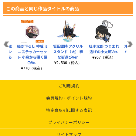
この商品と同じ作品タイトルの商品
 沖田総
描き下ろし 神威 ミ
坂田銀時 アクリル
桂小太郎 つままれ
沖田総
ラーハン
ニステッカーセッ
スタンド（大） 粋
逃げの小太郎Ver.
バッジ
小窓から
ト 小窓から覗く景
な街遊びVer.
¥957（税込）
..
色Ve..
¥2,530（税込）
¥6
税込）
¥770（税込）
ご利用規約
会員規約・ポイント規約
特定商取引に関する表記
プライバシーポリシー
サイトマップ