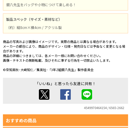
銀八先生をバッグや小物につけて楽しめる！
製品スペック（サイズ・素材など）
（約）縦8cm×横4cm / アクリル製
商品の写真および画像はイメージです。実際の商品とは異なる場合があります。
メーカーの都合により、商品のデザイン・仕様・発売日などは予告なく変更となる場
合があります。
商品の詳細につきましては、各メーカー様にお問い合わせください。
画像・テキストの無断転載、及びそれに準ずる行為を一切禁止いたします。
©空知英秋･大崎知仁／集英社･「3年Z組銀八先生」製作委員会
「いいね」と思ったら友達に共有！
4549970464154 / 6565-2662
おすすめの商品