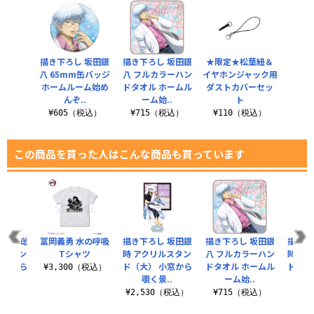
描き下ろし 坂田銀
描き下ろし 坂田銀
★限定★松葉紐＆
八 65mm缶バッジ
八 フルカラーハン
イヤホンジャック用
ホームルーム始め
ドタオル ホームル
ダストカバーセッ
んぞ..
ーム始..
ト
¥605（税込）
¥715（税込）
¥110（税込）
この商品を買った人はこんな商品も買っています
 沖田総
冨岡義勇 水の呼吸
描き下ろし 坂田銀
描き下ろし 坂田銀
描き下
ルスタン
Tシャツ
時 アクリルスタン
八 フルカラーハン
時 フ
小窓から
ド（大） 小窓から
ドタオル ホームル
ドタオ
¥3,300（税込）
..
覗く景..
ーム始..
覗
（税込）
¥2,530（税込）
¥715（税込）
¥7