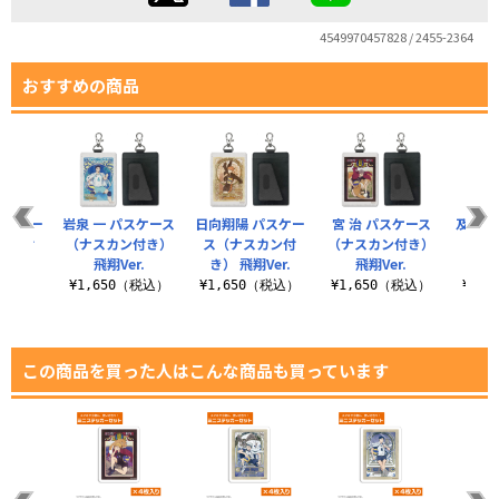
4549970457828 / 2455-2364
おすすめの商品
パスケー
岩泉 一 パスケース
日向翔陽 パスケー
宮 治 パスケース
及川 
カン付
（ナスカン付き）
ス（ナスカン付
（ナスカン付き）
（ナス
Ver.
飛翔Ver.
き） 飛翔Ver.
飛翔Ver.
飛
（税込）
¥1,650（税込）
¥1,650（税込）
¥1,650（税込）
¥1,
この商品を買った人はこんな商品も買っています