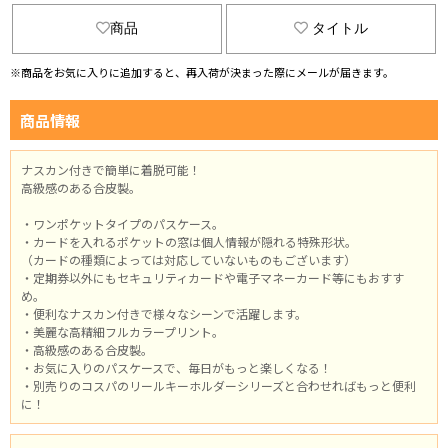
商品
タイトル
※商品をお気に入りに追加すると、再入荷が決まった際にメールが届きます。
商品情報
ナスカン付きで簡単に着脱可能！
高級感のある合皮製。
・ワンポケットタイプのパスケース。
・カードを入れるポケットの窓は個人情報が隠れる特殊形状。
（カードの種類によっては対応していないものもございます）
・定期券以外にもセキュリティカードや電子マネーカード等にもおすす
め。
・便利なナスカン付きで様々なシーンで活躍します。
・美麗な高精細フルカラープリント。
・高級感のある合皮製。
・お気に入りのパスケースで、毎日がもっと楽しくなる！
・別売りのコスパのリールキーホルダーシリーズと合わせればもっと便利
に！