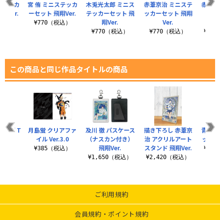
ステッカ
宮 侑 ミニステッカ
木兎光太郎 ミニス
赤葦京治 ミニステ
赤葦京
翔Ver.
ーセット 飛翔Ver.
テッカーセット 飛
ッカーセット 飛翔
ス（
翔Ver.
Ver.
き） 
税込）
¥770（税込）
¥770（税込）
¥770（税込）
¥1,
この商品と同じ作品タイトルの商品
ーズ T
月島蛍 クリアファ
及川 徹 パスケース
描き下ろし 赤葦京
青根高
ツ
イル Ver.3.0
（ナスカン付き）
治 アクリルアート
ックタグ
飛翔Ver.
スタンド 飛翔Ver.
（税込）
¥385（税込）
¥1,
¥1,650（税込）
¥2,420（税込）
ご利用規約
会員規約・ポイント規約