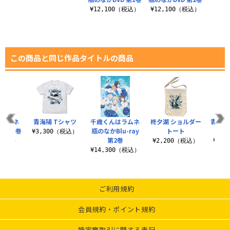
¥12,100（税込）
¥12,100（税込）
この商品と同じ作品タイトルの商品
はラムネ
青海陽 Tシャツ
千歳くんはラムネ
柊夕湖 ショルダー
青海陽
D 第2巻
瓶のなかBlu-ray
トート
¥3,300（税込）
第2巻
0（税込）
¥2,200（税込）
¥1,
¥14,300（税込）
ご利用規約
会員規約・ポイント規約
特定商取引に関する表記