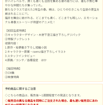
がハイレベルで、良くも悪くも注目を集める彼の周りには、誰もが羨む華
やかな仲間たちが集っていた。
新たなクラスで迎えた2年生の春。朔は、ひとりの引きこもり生徒の更生を
頼まれることに??。
福井を舞台に紡がれる、どこまでも青く、どこまでも眩しい、エモーショ
ナル青春ストーリーが待望のアニメ化！
【初回生産特典】
①キャラクターデザイン・木野下澄江描き下ろしデジパック
②特製ブックレット
収録内容：
1.原作・裕夢書き下ろし短編小説
2.キャラクター原案・raemz描き下ろしイラスト
3.スタッフインタビュー
4.原画／コンテ／各種設定 ほか
【毎回特典】
①CM集
②映像特典
予約商品に関するご注意
◇こちらの商品は、販売後～1週間程度での発送となります。
◇販売日の異なる商品を同時にご注文された場合、最も遅い販売日にあわ
せての一括発送になります。