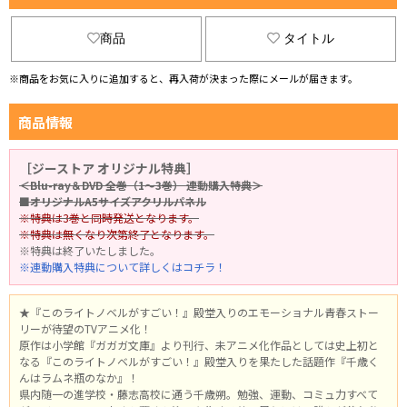
商品
タイトル
※商品をお気に入りに追加すると、再入荷が決まった際にメールが届きます。
商品情報
［ジーストア オリジナル特典］
＜Blu-ray＆DVD 全巻（1～3巻） 連動購入特典＞
■オリジナルA5サイズアクリルパネル
※特典は3巻と同時発送となります。
※特典は無くなり次第終了となります。
※特典は終了いたしました。
※連動購入特典について詳しくはコチラ！
★『このライトノベルがすごい！』殿堂入りのエモーショナル青春ストー
リーが待望のTVアニメ化！
原作は小学館『ガガガ文庫』より刊行、未アニメ化作品としては史上初と
なる『このライトノベルがすごい！』殿堂入りを果たした話題作『千歳く
んはラムネ瓶のなか』！
県内随一の進学校・藤志高校に通う千歳朔。勉強、運動、コミュ力すべて