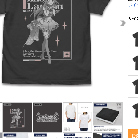
ポイ
サイ
お