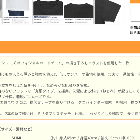
※商
届き
！シリーズ オフィシャルカードゲーム」の描き下ろしイラストを使用した一枚！
用にも耐えうる厚みと強度を備えた「5.6オンス」の生地を使用。丈夫で、通気性・
羽立ちを抑えた糸を使用し、なめらかな肌触りを実現。
目のないフラットな「丸胴タイプ」を採用。洗濯による斜行（ねじれ）が起きにくく
リブ仕様。着脱がスムーズです。
側の肩まわりには、襟伏せテープを取り付ける「タコバインダー始末」を採用。襟の
は、2本の糸で縫い付ける「ダブルステッチ」仕様。しっかりとした縫製で、長く愛
（サイズ・素材など）
SUMI
（約）身丈65cm / 身幅49cm / 袖丈19cm / 綿100％