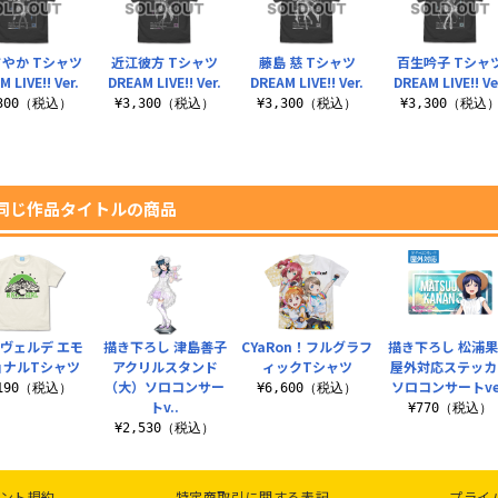
やか Tシャツ
近江彼方 Tシャツ
藤島 慈 Tシャツ
百生吟子 Tシャ
 LIVE!! Ver.
DREAM LIVE!! Ver.
DREAM LIVE!! Ver.
DREAM LIVE!! Ve
,300（税込）
¥3,300（税込）
¥3,300（税込）
¥3,300（税込
同じ作品タイトルの商品
ヴェルデ エモ
描き下ろし 津島善子
CYaRon！フルグラフ
描き下ろし 松浦
ョナルTシャツ
アクリルスタンド
ィックTシャツ
屋外対応ステッカ
（大）ソロコンサー
ソロコンサートve
,190（税込）
¥6,600（税込）
トv..
¥770（税込）
¥2,530（税込）
ント規約
特定商取引に関する表記
プライ