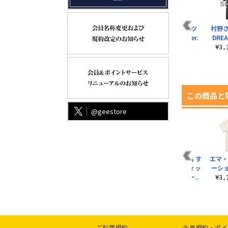
ツ
渡辺 曜 Tシャツ
乙宗 梢 Tシャツ
鬼塚夏美 Tシャツ
村野さ
.
DREAM LIVE!! Ver.
DREAM LIVE!! Ver.
DREAM LIVE!! Ver.
DREAM
¥3,300（税込）
¥3,300（税込）
¥3,300（税込）
¥3
この商品と
@geestore
ツ
大好きが溢れちゃう
描き下ろし 津島善子
描き下ろし 平安名 す
エマ・
優木 せつ菜 セリフア
アクリルマルチキー
みれ フルグラフィッ
ーシ
クリルスタンド
ホルダー ソロコン
クTシャツ ロリー..
¥3
サ..
¥1,650（税込）
¥6,930（税込）
¥880（税込）
ご利用規約
会員規約・ポイ