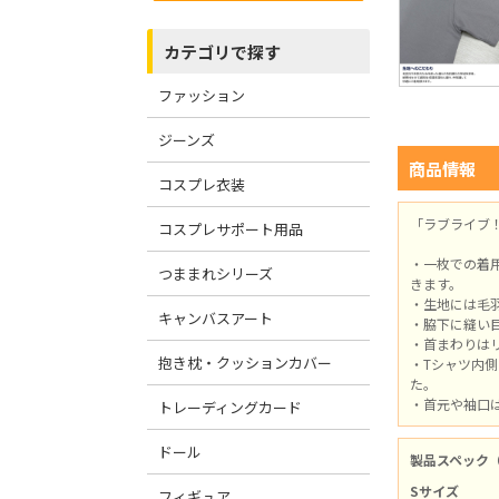
カテゴリで探す
ファッション
ジーンズ
商品情報
コスプレ衣装
「ラブライブ
コスプレサポート用品
・一枚での着
つままれシリーズ
きます。
・生地には毛
キャンバスアート
・脇下に縫い
・首まわりは
抱き枕・クッションカバー
・Tシャツ内
た。
・首元や袖口
トレーディングカード
ドール
製品スペック
Sサイズ
フィギュア