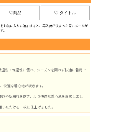
商品
タイトル
品をお気に入りに追加すると、再入荷が決まった際にメールが
ます。
吸湿性・保湿性に優れ、シーズンを問わず快適に着用で
、快適な着心地が続きます。
伸びや型崩れを防ぎ、より快適な着心地を追求しまし
用いただける一枚に仕上げました。