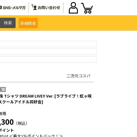
詳細
検索
二次元コスパ
珠 Tシャツ DREAM LIVE!! Ver. [ラブライブ！虹ヶ咲
スクールアイドル同好会]
価格
,300
（税込）
ポイント
30 pt ＜最大1％ポイントバック！＞