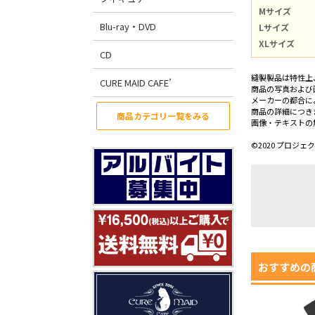
Mサイズ
Blu-ray・DVD
Lサイズ
XLサイズ
CD
縫製製品は特性上
CURE MAID CAFE’
商品の写真および
メーカーの都合に
商品の詳細につき
商品カテゴリ一覧をみる
画像・テキストの
©2020 プロジ
おすすめの