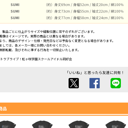
SUMI
（約）身丈69cm / 身幅52cm / 袖丈20cm / 綿100％
SUMI
（約）身丈73cm / 身幅55cm / 袖丈22cm / 綿100％
SUMI
（約）身丈77cm / 身幅58cm / 袖丈24cm / 綿100％
、製品ごとに仕上がりサイズや縫製位置に若干のずれがございます。
画像はイメージです。実際の商品とは異なる場合があります。
より、商品のデザイン・仕様・発売日などは予告なく変更となる場合があります。
ましては、各メーカー様にお問い合わせください。
無断転載、及びそれに準ずる行為を一切禁止いたします。
ェクトラブライブ！虹ヶ咲学園スクールアイドル同好会
「いいね」と思ったら友達に共有！
商品