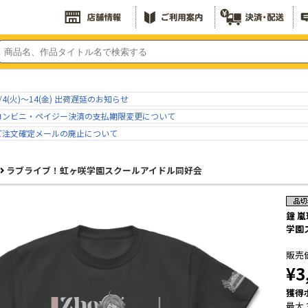
/4(火)～14(金) 出荷遅延のお知らせ
コンビニ・ペイジー決済の支払期限変更について
ご注文確定メールの廃止について
ラブライブ！虹ヶ咲学園スクールアイドル同好会
鐘 嵐
学園
販売
¥3
獲得
最大 