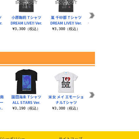
ツ
小原鞠莉 Tシャツ
嵐 千砂都 Tシャツ
ウィーン・マルガレ
夕霧
r.
DREAM LIVE!! Ver.
DREAM LIVE!! Ver.
ーテ Tシャツ DREAM
DREA
LIVE!! ..
）
¥3,300（税込）
¥3,300（税込）
¥3
¥3,300（税込）
果南
園田海未 Tシャツ
米女 メイ エモーショ
私立浦の星女学院 夏
桜坂
ー
ALL STARS Ver.
ナルTシャツ
制服スカート
DREA
..
¥3,190（税込）
¥3,300（税込）
¥14,300（税込）
¥3
バシーポリシー
サイトマップ