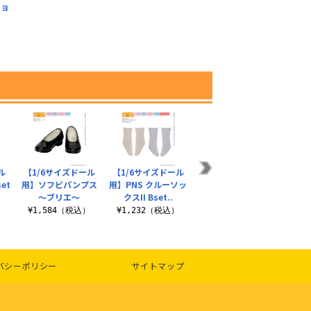
ショ
）
ル
【1/6サイズドール
【1/6サイズドール
FAR221【48/50cm
【1/
et
用】ソフビパンプス
用】PNS クルーソッ
ドール用】50シース
用】1
～ブリエ～
クスII Bset..
ルーハイソッ..
リリ
）
¥1,584（税込）
¥1,232（税込）
¥704（税込）
¥5
バシーポリシー
サイトマップ