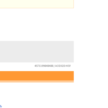
4573199848488 / AOD020-KSY
ル