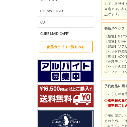
している特性
当店ではこれ
Blu-ray・DVD
上げます。
CD
製品スペック
CURE MAID CAFE’
【髪色】Marr
【瞳色】Oliv
【頭部】ソフ
商品カテゴリ一覧をみる
【ヘッド原型制
【素体】AZONE
【衣装デザイ
【セット内容
ローファー（
予約商品に関
◇こちらの商
◇販売日の異
（販売日ごと
◇予約商品に
そのため、ご
いただくこと