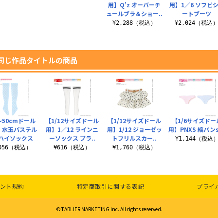
用】Q’z オーバーチ
用】1／6 ソフビ
ュールブラ＆ショー..
ートブーツ
¥2,288（税込）
¥2,024（税込
同じ作品タイトルの商品
～50cmドール
【1/12サイズドール
【1/12サイズドール
【1/6サイズドー
5 水玉パステル
用】1／12 ラインニ
用】1/12 ジョーゼッ
用】PNXS 縞パンs
ハイソックス
ーソックス ブラ..
トフリルスカー..
¥1,144（税込
,056（税込）
¥616（税込）
¥1,760（税込）
ント規約
特定商取引に関する表記
プライ
©TABLIER MARKETING inc. All rights reserved.