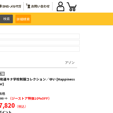
詳細
検索
アゾン
 和遥キナ学校制服コレクション／ゆい [Happiness
er]
価格
800
⇒
（ジーストア特価10%OFF）
7,820
（税込）
ポイント