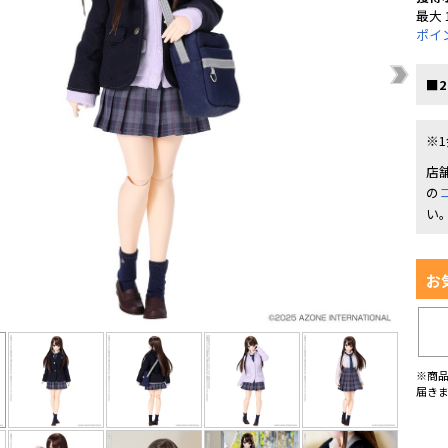
最大 
ポイ
■2
※
店
の
い
お
※商
届き