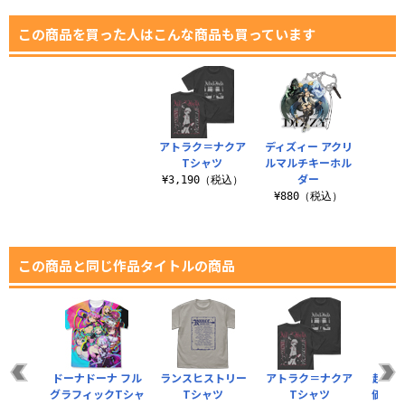
この商品を買った人はこんな商品も買っています
アトラク＝ナクア
ディズィー アクリ
Tシャツ
ルマルチキーホル
ダー
¥3,190（税込）
¥880（税込）
この商品と同じ作品タイトルの商品
シャツ
ドーナドーナ フル
ランスヒストリー
アトラク＝ナクア
超昂
グラフィックTシャ
Tシャツ
Tシャツ
価版 
（税込）