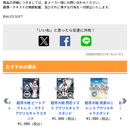
商品の詳細につきましては、各メーカー様にお問い合わせください。
画像・テキストの無断転載、及びそれに準ずる行為を一切禁止いたします。
©ALICE SOFT
「いいね」と思ったら友達に共有！
4988650807278 / ALO-971
おすすめの商品
真夏のマ
超昂大戦 ビートア
超昂大戦 閃忍イズ
超昂大戦 真夏のニ
超昂大
リルキャ
クトレス・マナミ
ミ アクリルキャラ
ャンコ アクリルキ
コール
ンド
アクリルキャラスタ
スタンド
ャラスタンド
ャラ
ンド
（税込）
¥1,980（税込）
¥1,980（税込）
¥1,
¥1,980（税込）