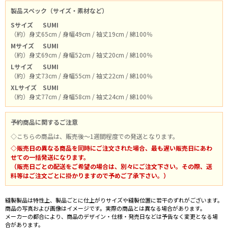
製品スペック（サイズ・素材など）
Sサイズ
SUMI
（約）身丈65cm / 身幅49cm / 袖丈19cm / 綿100％
Mサイズ
SUMI
（約）身丈69cm / 身幅52cm / 袖丈20cm / 綿100％
Lサイズ
SUMI
（約）身丈73cm / 身幅55cm / 袖丈22cm / 綿100％
XLサイズ
SUMI
（約）身丈77cm / 身幅58cm / 袖丈24cm / 綿100％
予約商品に関するご注意
◇こちらの商品は、販売後～1週間程度での発送となります。
◇販売日の異なる商品を同時にご注文された場合、最も遅い販売日にあわ
せての一括発送になります。
（販売日ごとの配送をご希望の場合は、別々にご注文下さい。その際、送
料等はご注文ごとに掛かりますので予めご了承下さい。）
縫製製品は特性上、製品ごとに仕上がりサイズや縫製位置に若干のずれがございます。
商品の写真および画像はイメージです。実際の商品とは異なる場合があります。
メーカーの都合により、商品のデザイン・仕様・発売日などは予告なく変更となる場
合があります。