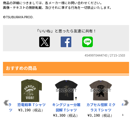
商品の詳細につきましては、各メーカー様にお問い合わせください。
画像・テキストの無断転載、及びそれに準ずる行為を一切禁止いたします。
©TSUBURAYA PROD.
「いいね」と思ったら友達に共有！
4549970444743 / 2715-1503
おすすめの商品
人 イラ
恐竜戦車 Tシャツ
キングジョー分離
カプセル怪獣 ミク
キン
Tシャツ
図解 Tシャツ
ラス Tシャツ
エッ
¥3,190（税込）
（税込）
¥3,300（税込）
¥3,190（税込）
¥3,