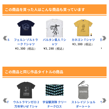
この商品を買った人はこんな商品も買っています
 OF US
フェルン ゾルトラ
バルタン星人 Tシ
カネゴン Tシャツ
服従の
Tシャツ
ーク Tシャツ
ャツ
¥3,300（税込）
（税込）
¥3,300（税込）
¥3,190（税込）
¥3,
この商品と同じ作品タイトルの商品
ガー T
ウルトラマンゼロ 2
宇宙観測隊 クリー
ストレイジ ショル
サンプ
ツ
万年早いぜ Tシャ
ナークロス
ダートート