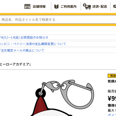
/4(火)～14(金) 出荷遅延のお知らせ
コンビニ・ペイジー決済の支払期限変更について
ご注文確定メールの廃止について
ヒーローアカデミア』
死柄
販売
¥9
獲得
最大 
ポイ