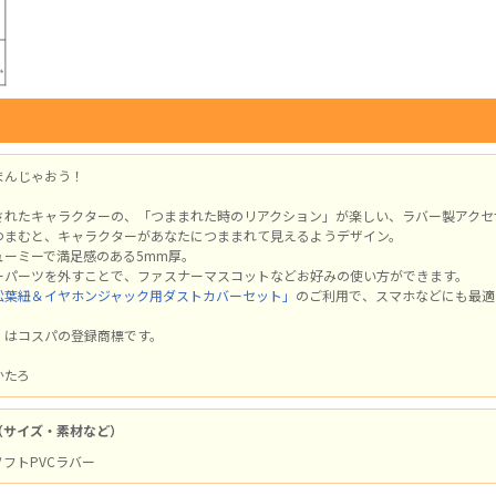
まんじゃおう！
されたキャラクターの、「つままれた時のリアクション」が楽しい、ラバー製アクセ
つまむと、キャラクターがあなたにつままれて見えるようデザイン。
ューミーで満足感のある5mm厚。
ーパーツを外すことで、ファスナーマスコットなどお好みの使い方ができます。
松葉紐＆イヤホンジャック用ダストカバーセット」
のご利用で、スマホなどにも最適
」はコスパの登録商標です。
かたろ
（サイズ・素材など）
 ソフトPVCラバー