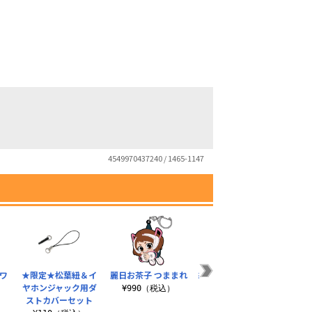
4549970437240 / 1465-1147
ワ
★限定★松葉紐＆イ
麗日お茶子 つままれ
緑谷出久 つままれ エ
ホー
ヤホンジャック用ダ
アフォースVer.
¥990（税込）
¥
ストカバーセット
¥990（税込）