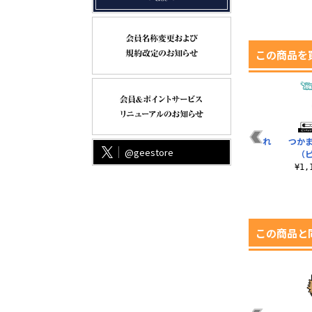
この商品を
ま
緑谷出久 つままれ 制
緑谷出久 つままれ エ
ホークス つままれ
つか
@geestore
服Ver.
アフォースVer.
（
¥990（税込）
¥990（税込）
¥990（税込）
¥1
この商品と