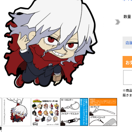
数量
店
お
※商
届き