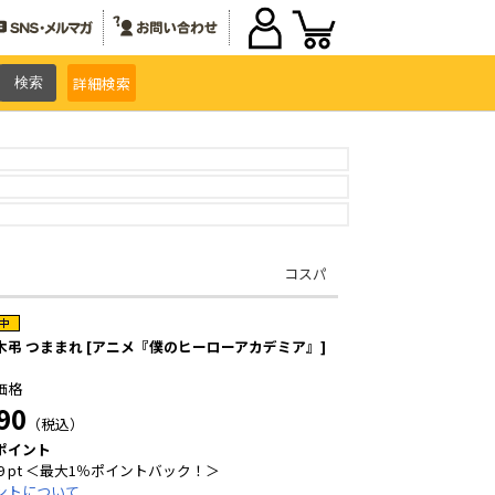
詳細
検索
コスパ
木弔 つままれ [アニメ『僕のヒーローアカデミア』]
価格
90
（税込）
ポイント
9 pt ＜最大1％ポイントバック！＞
ントについて