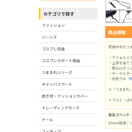
カテゴリで探す
ファッション
商品情報
ジーンズ
死柄木弔をつ
コスプレ衣装
・デフォルメ
コスプレサポート用品
・上部を指で
・厚みはボリ
つままれシリーズ
・キーホルダ
・別売りの
「
キャンバスアート
※「つままれ
抱き枕・クッションカバー
イラスト：ぱ
トレーディングカード
製品スペック
ドール
60mm程度 /
フィギュア