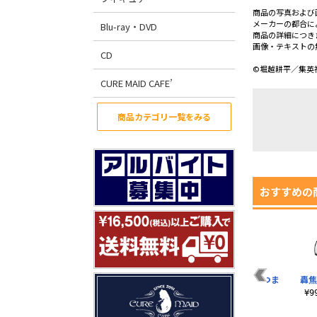
商品の写真および
メーカーの都合に
Blu-ray・DVD
商品の詳細につき
画像・テキストの
CD
©堀越耕平／集英
CURE MAID CAFE’
商品カテゴリ一覧をみる
おすすめの
れ
相澤消太 つままれ
ベストジーニスト つ
エッジショット つま
轟焦
ままれ
まれ
¥990（税込）
¥
¥990（税込）
¥990（税込）