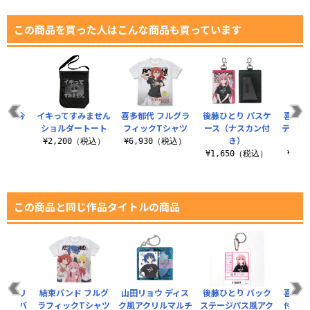
この商品を買った人はこんな商品も買っています
りの「今
イキってすみません
喜多郁代 フルグラ
後藤ひとり パスケ
喜多郁
酒だあ」
ショルダートート
フィックTシャツ
ース（ナスカン付
テージ
ャツ
き）
ルキ
¥2,200（税込）
¥6,930（税込）
（税込）
¥1,650（税込）
¥1,
この商品と同じ作品タイトルの商品
 アクリ
結束バンド フルグ
山田リョウ ディス
後藤ひとり バック
喜多郁
 結束バ
ラフィックTシャツ
ク風アクリルマルチ
ステージパス風アク
付きミ