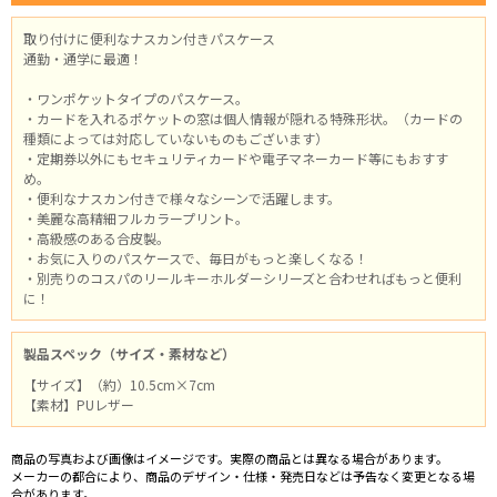
取り付けに便利なナスカン付きパスケース
通勤・通学に最適！
・ワンポケットタイプのパスケース。
・カードを入れるポケットの窓は個人情報が隠れる特殊形状。（カードの
種類によっては対応していないものもございます）
・定期券以外にもセキュリティカードや電子マネーカード等にもおすす
め。
・便利なナスカン付きで様々なシーンで活躍します。
・美麗な高精細フルカラープリント。
・高級感のある合皮製。
・お気に入りのパスケースで、毎日がもっと楽しくなる！
・別売りのコスパのリールキーホルダーシリーズと合わせればもっと便利
に！
製品スペック（サイズ・素材など）
【サイズ】（約）10.5cm×7cm
【素材】PUレザー
商品の写真および画像はイメージです。実際の商品とは異なる場合があります。
メーカーの都合により、商品のデザイン・仕様・発売日などは予告なく変更となる場
合があります。