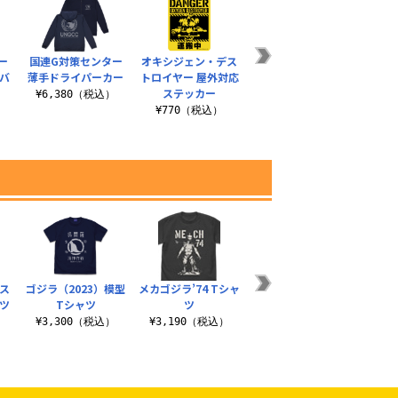
ー
国連G対策センター
オキシジェン・デス
国連G対策センター
バーニ
バ
薄手ドライパーカー
トロイヤー 屋外対応
ロゴ ドライTシャツ
ョ
ステッカー
¥6,380（税込）
¥3,520（税込）
¥2
）
¥770（税込）
ス
ゴジラ（2023）模型
メカゴジラ’74 Tシャ
★限定★ゴジラ×大
モゲラ
ツ
Tシャツ
ツ
分 Tシャツ
¥3
）
¥3,300（税込）
¥3,190（税込）
¥3,190（税込）