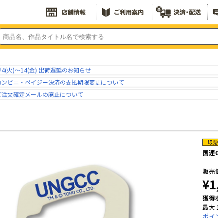
/4(火)～14(金) 出荷遅延のお知らせ
コンビニ・ペイジー決済の支払期限変更について
ご注文確定メールの廃止について
国連
販売
¥1
獲得
最大 
ポイ