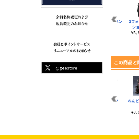
脱
第一機龍隊 薄手ドラ
アナハイム・エレク
ワッペンベース ペン
Gフォ
イパーカー
トロニクス ネックス
ポーチ
シ
トラップ
¥6,380（税込）
¥1,320（税込）
¥8
¥1,540（税込）
この商品と
@geestore
ク
★限定★オオタキフ
ガイガン1972 Tシャ
怪獣王 Tシャツ
ねんど
ッ
ァクトリー レプリカ
ツ
¥3,300（税込）
ジャケット
¥3,190（税込）
¥8
）
¥20,900（税込）