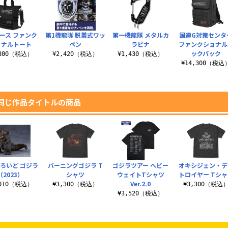
ース ファンク
第1機龍隊 脱着式ワッ
第一機龍隊 メタルカ
国連G対策センタ
ョナルトート
ペン
ラビナ
ファンクショナル
ックパック
,800（税込）
¥2,420（税込）
¥1,430（税込）
¥14,300（税込
同じ作品タイトルの商品
ろいど ゴジラ
バーニングゴジラ T
ゴジラツアー ヘビー
オキシジェン・デ
（2023）
シャツ
ウェイトTシャツ
トロイヤー Tシャ
Ver.2.0
,010（税込）
¥3,300（税込）
¥3,300（税込
¥3,520（税込）