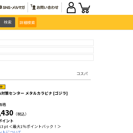
詳細
検索
コスパ
G対策センター メタルカラビナ [ゴジラ]
価格
,430
（税込）
ポイント
13 pt ＜最大1％ポイントバック！＞
ントについて