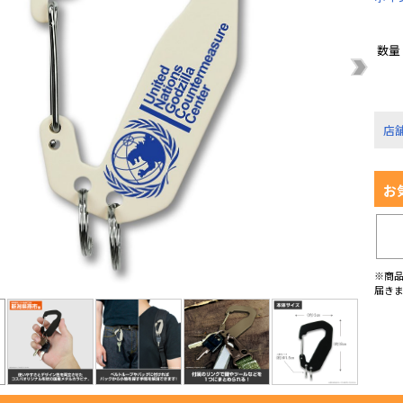
数量
店
お
※商
届き