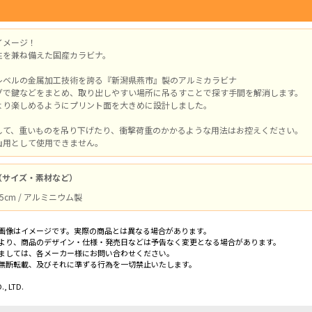
イメージ！
性を兼ね備えた国産カラビナ。
レベルの金属加工技術を誇る『新潟県燕市』製のアルミカラビナ
グで鍵などをまとめ、取り出しやすい場所に吊るすことで探す手間を解消します。
より楽しめるようにプリント面を大きめに設計しました。
して、重いものを吊り下げたり、衝撃荷重のかかるような用法はお控えください。
山用として使用できません。
（サイズ・素材など）
5cm / アルミニウム製
画像はイメージです。実際の商品とは異なる場合があります。
より、商品のデザイン・仕様・発売日などは予告なく変更となる場合があります。
ましては、各メーカー様にお問い合わせください。
無断転載、及びそれに準ずる行為を一切禁止いたします。
, LTD.