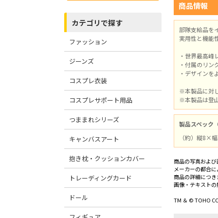
商品情報
カテゴリで探す
部隊支給品を
実用性と機能
ファッション
・世界最高峰
ジーンズ
・付属のリン
・デザインを
コスプレ衣装
※本製品に対
コスプレサポート用品
※本製品は登
つままれシリーズ
製品スペック
（約）縦8×幅
キャンバスアート
抱き枕・クッションカバー
商品の写真および
メーカーの都合に
商品の詳細につき
トレーディングカード
画像・テキストの
ドール
TM ＆ © TOHO CO.
フィギュア