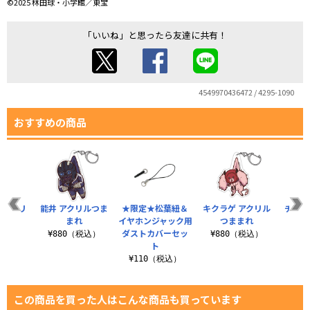
©2025 林田球・小学館／東宝
「いいね」と思ったら友達に共有！
4549970436472 / 4295-1090
おすすめの商品
 アクリ
能井 アクリルつま
★限定★松葉紐＆
キクラゲ アクリル
チダル
まれ
まれ
イヤホンジャック用
つままれ
つ
ダストカバーセッ
税込）
¥880（税込）
¥880（税込）
¥8
ト
¥110（税込）
この商品を買った人はこんな商品も買っています