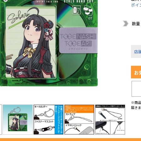
ポイ
数量
店
お
※商
届き