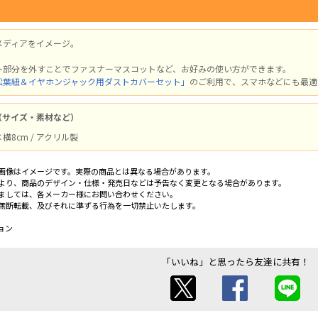
メディアをイメージ。
ー部分を外すことでファスナーマスコットなど、お好みの使い方ができます。
松葉紐＆イヤホンジャック用ダストカバーセット」
のご利用で、スマホなどにも最適
（サイズ・素材など）
横8cm / アクリル製
画像はイメージです。実際の商品とは異なる場合があります。
より、商品のデザイン・仕様・発売日などは予告なく変更となる場合があります。
ましては、各メーカー様にお問い合わせください。
無断転載、及びそれに準ずる行為を一切禁止いたします。
ョン
「いいね」と思ったら友達に共有！