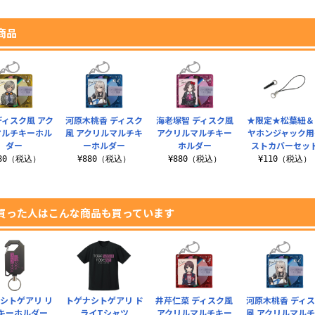
商品
ディスク風 アク
河原木桃香 ディスク
海老塚智 ディスク風
★限定★松葉紐＆
マルチキーホル
風 アクリルマルチキ
アクリルマルチキー
ヤホンジャック用
ダー
ーホルダー
ホルダー
ストカバーセッ
880（税込）
¥880（税込）
¥880（税込）
¥110（税込）
買った人はこんな商品も買っています
シトゲアリ リ
トゲナシトゲアリ ド
井芹仁菜 ディスク風
河原木桃香 ディ
キーホルダー
ライTシャツ
アクリルマルチキー
風 アクリルマル