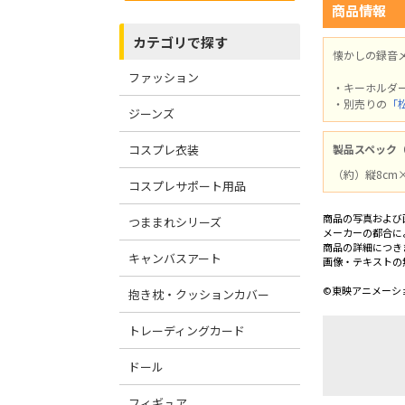
商品情報
カテゴリで探す
懐かしの録音
ファッション
・キーホルダ
・別売りの
「
ジーンズ
コスプレ衣装
製品スペック
（約）縦8cm×
コスプレサポート用品
商品の写真および
つままれシリーズ
メーカーの都合に
商品の詳細につき
キャンバスアート
画像・テキストの
©東映アニメーシ
抱き枕・クッションカバー
トレーディングカード
ドール
フィギュア