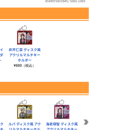
4549970435949 / 5065-1069
イ
井芹仁菜 ディスク風
ダ
アクリルマルチキー
ト
ホルダー
¥880（税込）
スク
ルパ ディスク風 アク
海老塚智 ディスク風
仁菜 VS 桃香 ビール
トゲナ
チキ
リルマルチキーホル
アクリルマルチキー
ジョッキ
タ