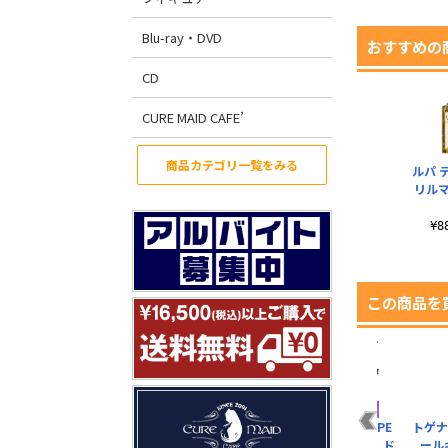
Blu-ray・DVD
おすすめの
CD
CURE MAID CAFE’
商品カテゴリ一覧をみる
ルパ 
リル
¥
この商品を
つ
描き下ろし 安和すば
安和すばる バックス
井芹仁菜の「HOPE
トゲナ
る パスケース（ナス
テージパス風 アクリ
FOR THE BEST」ド
ール