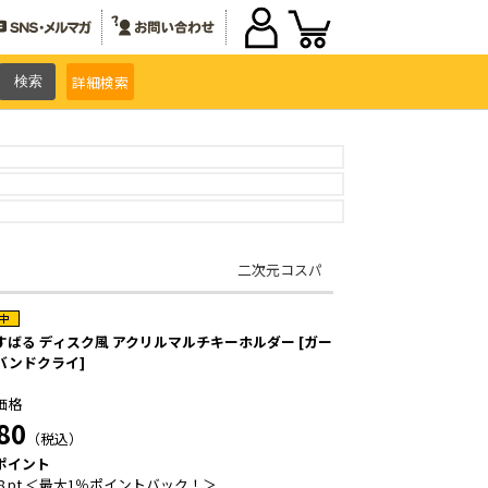
詳細
検索
二次元コスパ
すばる ディスク風 アクリルマルチキーホルダー [ガー
バンドクライ]
価格
80
（税込）
ポイント
8 pt ＜最大1％ポイントバック！＞