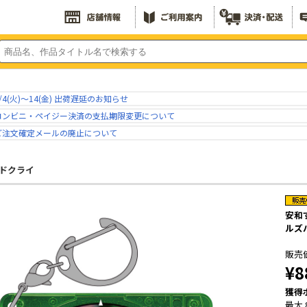
/4(火)～14(金) 出荷遅延のお知らせ
コンビニ・ペイジー決済の支払期限変更について
ご注文確定メールの廃止について
ドクライ
安和
ルズ
販売
¥8
獲得
最大 