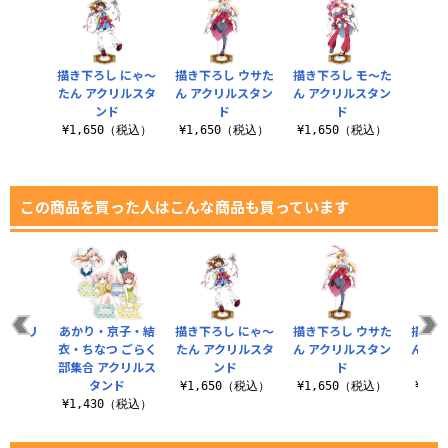
描き下ろし にゃ～
描き下ろし ウサた
描き下ろし モ～た
たん アクリルスタ
ん アクリルスタン
ん アクリルスタン
ンド
ド
ド
¥1,650（税込）
¥1,650（税込）
¥1,650（税込）
この商品を買った人はこんな商品も買っています
 アクリ
あかり・京子・結
描き下ろし にゃ～
描き下ろし ウサた
描き下
ド（大）
衣・ちなつ ごらく
たん アクリルスタ
ん アクリルスタン
ん ア
er.
部集合 アクリルス
ンド
ド
タンド
（税込）
¥1,650（税込）
¥1,650（税込）
¥1,
¥1,430（税込）