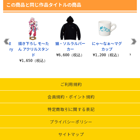
この商品と同じ作品タイトルの商品
えとたま
描き下ろし モ～た
猫・ソルラルパー
にゃ～なぁ～マグ
『え
versary
ん アクリルスタン
カー
カップ
とわ
ャツ
ド
¥6,600（税込）
¥1,200（税込）
¥2,
（税込）
¥1,650（税込）
ご利用規約
会員規約・ポイント規約
特定商取引に関する表記
プライバシーポリシー
サイトマップ