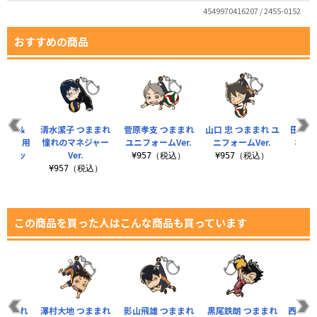
4549970416207 / 2455-0152
おすすめの商品
松葉紐＆
清水潔子 つままれ
菅原孝支 つままれ
山口 忠 つままれ ユ
田中龍
ャック用
憧れのマネジャー
ユニフォームVer.
ニフォームVer.
れ 
バーセッ
Ver.
¥957（税込）
¥957（税込）
¥957（税込）
¥9
税込）
この商品を買った人はこんな商品も買っています
つままれ
澤村大地 つままれ
影山飛雄 つままれ
黒尾鉄朗 つままれ
西谷 夕