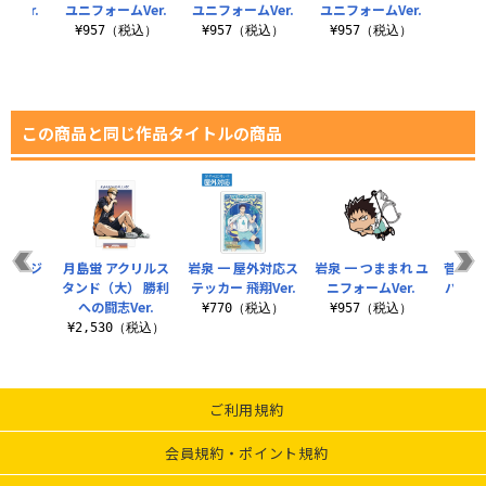
Ver.
ユニフォームVer.
ユニフォームVer.
ユニフォームVer.
ニフォ
税込）
¥957（税込）
¥957（税込）
¥957（税込）
¥9
この商品と同じ作品タイトルの商品
缶バッジ
月島蛍 アクリルス
岩泉 一 屋外対応ス
岩泉 一 つままれ ユ
菅原孝
.0
タンド（大） 勝利
テッカー 飛翔Ver.
ニフォームVer.
バッジ
への闘志Ver.
税込）
¥770（税込）
¥957（税込）
¥2,530（税込）
¥6
ご利用規約
会員規約・ポイント規約