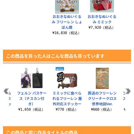
おおきなぬいぐる
おおきなぬいぐる
み フリーレン しょ
み ミミック
ぼん顔
¥7,920（税込）
¥16,830（税込）
この商品を買った人はこんな商品も買っています
に食べら
フェルン パスケー
ミミックに食べら
葬送のフリーレン
フリー
レン ミ
ス（ナスカン付
れるフリーレン 屋
クリーナークロス
ス T
ー セッ
き）
外対応ステッカー
世界地図Ver.
嫌そう
¥1,650（税込）
¥770（税込）
¥660（税込）
¥3,
税込）
この商品と同じ作品タイトルの商品