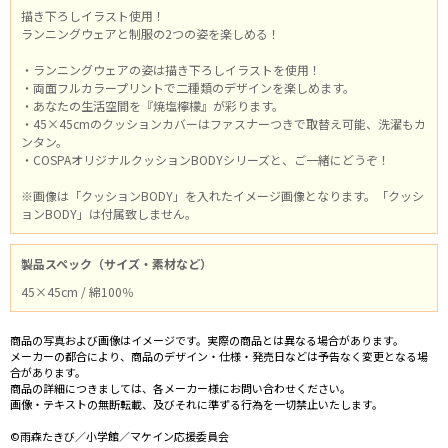
描き下ろしイラスト使用！
ランニングウェアと制服の2つの姿を楽しめる！
・ランニングウェアの姿は描き下ろしイラストを使用！
・両面フルカラープリントで二種類のデザインを楽しめます。
・あなたの生活空間を『焼塩檸檬』が彩ります。
・45×45cmのクッションカバーはファスナーつきで取替え可能、洗濯もカ
ンタン。
・COSPAオリジナルクッションBODYシリーズと、ご一緒にどうぞ！
※画像は「クッションBODY」を入れたイメージ画像となります。「クッシ
ョンBODY」は付属致しません。
製品スペック（サイズ・素材など）
45×45cm / 綿100％
商品の写真および画像はイメージです。実際の商品とは異なる場合があります。
メーカーの都合により、商品のデザイン・仕様・発売日などは予告なく変更となる場
合があります。
商品の詳細につきましては、各メーカー様にお問い合わせください。
画像・テキストの無断転載、及びそれに準ずる行為を一切禁止いたします。
©雨森たきび／小学館／マケイン応援委員会