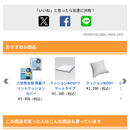
「いいね」と思ったら友達に共有！
4549970410069 / 8454-2953
おすすめの商品
八奈見杏菜 両面プ
クッションBODYフ
クッションBODY
小鞠知
リントクッション
ラットタイプ
ントク
¥1,100（税込）
カバー
¥1,100（税込）
¥3,300（税込）
¥3,
この商品を買った人はこんな商品も買っています