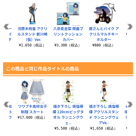
軍 ノー
河原木桃香 アクリ
八奈見杏菜 両面プ
銀さんとバイク ア
尾獣
 デザイ
ルスタンド 新川崎
リントクッション
クリルマルチキー
¥3,
 （上下
（仮）Ver.
カバー
ホルダー
..
¥1,650（税込）
¥3,300（税込）
¥880（税込）
0（税込）
この商品と同じ作品タイトルの商品
 小鞠知
ツワブキ高校女子
描き下ろし 焼塩檸
描き下ろし 焼塩檸
★限定
mタペスト
制服 スカート
檬 120cmビッグタ
檬 アクリルスタン
檬・知
ニングウ
オル ランニングウ
ド ランニングウェ
タ付き
¥17,600（税込）
ェ..
アVe..
マグ
（税込）
¥5,500（税込）
¥1,650（税込）
¥2,