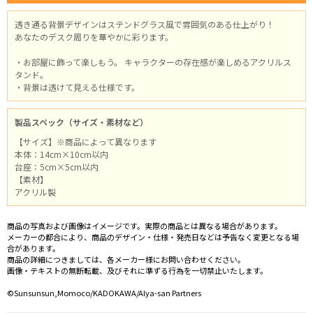
透き通る背景デザインはステンドグラス風で雰囲気のある仕上がり！
あなたのデスク周りを華やかに彩ります。
・お部屋に飾って楽しもう。 キャラクターの存在感が楽しめるアクリルス
タンド。
・背景は透けて見える仕様です。
製品スペック（サイズ・素材など）
【サイズ】※商品によって異なります
本体：14cm×10cm以内
台座：5cm×5cm以内
【素材】
アクリル製
商品の写真および画像はイメージです。実際の商品とは異なる場合があります。
メーカーの都合により、商品のデザイン・仕様・発売日などは予告なく変更となる場
合があります。
商品の詳細につきましては、各メーカー様にお問い合わせください。
画像・テキストの無断転載、及びそれに準ずる行為を一切禁止いたします。
©Sunsunsun,Momoco/KADOKAWA/Alya-san Partners