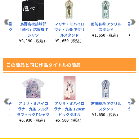
『うる星
烏野高校排球部
マリヤ・ミハイロ
周防有希 アクリル
君嶋綾
ム アク
「飛べ」応援旗 T
ヴナ・九条 アクリ
スタンド
ス
ままれ
シャツ
ルスタンド
¥1,650（税込）
¥1,
税込）
¥3,190（税込）
¥1,650（税込）
この商品と同じ作品タイトルの商品
学園女子
アリサ・ミハイロ
アリサ・ミハイロ
君嶋綾乃 アクリル
マリヤ
ケット
ヴナ・九条 フルグ
ヴナ・九条 120cm
スタンド
ヴナ・
ラフィックTシャツ
ビッグタオル
ル
0（税込）
¥1,650（税込）
¥6,930（税込）
¥5,500（税込）
¥8