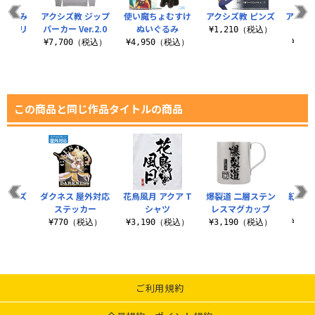
 めぐみ
アクシズ教 ジップ
使い魔ちょむすけ
アクシズ教 ピンズ
アクア
. アクリ
パーカー Ver.2.0
ぬいぐるみ
ワ
¥1,210（税込）
ド（大）
¥7,700（税込）
¥4,950（税込）
¥2,
（税込）
この商品と同じ作品タイトルの商品
 ピンズ
ダクネス 屋外対応
花鳥風月 アクア T
爆裂道 二層ステン
紅魔族
ステッカー
シャツ
レスマグカップ
法学
（税込）
¥770（税込）
¥3,190（税込）
¥3,190（税込）
¥3,
ご利用規約