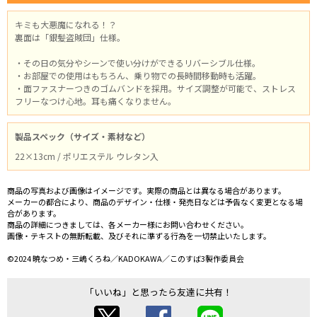
キミも大悪魔になれる！？
裏面は「銀髪盗賊団」仕様。
・その日の気分やシーンで使い分けができるリバーシブル仕様。
・お部屋での使用はもちろん、乗り物での長時間移動時も活躍。
・面ファスナーつきのゴムバンドを採用。サイズ調整が可能で、ストレス
フリーなつけ心地。耳も痛くなりません。
製品スペック（サイズ・素材など）
22×13cm / ポリエステル ウレタン入
商品の写真および画像はイメージです。実際の商品とは異なる場合があります。
メーカーの都合により、商品のデザイン・仕様・発売日などは予告なく変更となる場
合があります。
商品の詳細につきましては、各メーカー様にお問い合わせください。
画像・テキストの無断転載、及びそれに準ずる行為を一切禁止いたします。
©2024 暁なつめ・三嶋くろね／KADOKAWA／このすば3製作委員会
「いいね」と思ったら友達に共有！