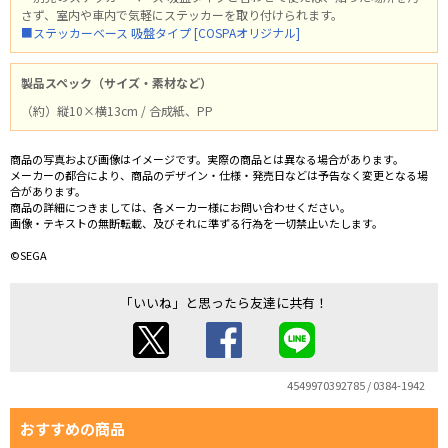
さず、室内や車内で気軽にステッカーを取り付けられます。
■ステッカーベース 吸盤タイプ [COSPAオリジナル]
製品スペック（サイズ・素材など）
（約）縦10×横13cm / 合成紙、PP
商品の写真および画像はイメージです。実際の商品とは異なる場合があります。
メーカーの都合により、商品のデザイン・仕様・発売日などは予告なく変更となる場
合があります。
商品の詳細につきましては、各メーカー様にお問い合わせください。
画像・テキストの無断転載、及びそれに準ずる行為を一切禁止いたします。
©SEGA
「いいね」と思ったら友達に共有！
4549970392785 / 0384-1942
おすすめの商品