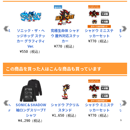
ーベース
ソニック・ザ・ヘ
究極生命体 シャド
シャドウ ミニステ
音速の
イプ
ッジホッグ ステッ
ウ 屋外対応ステッ
ッカーセット
ソニッ
カー グラフィティ
カー
ス
税込）
¥770（税込）
Ver.
¥770（税込）
¥7
¥550（税込）
この商品を買った人はこんな商品も買っています
・ザ・ヘ
SONIC＆SHADOW
シャドウ アクリル
シャドウ ミニステ
ソニッ
 Tシャ
袖ロングスリーブT
スタンド
ッカーセット
ッジホ
シャツ
カ
¥1,650（税込）
¥770（税込）
（税込）
¥4,290（税込）
¥1,