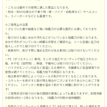
・こちらは屋外での使用に適した商品となります。
・耐水・耐UV仕様なので乗り物（車・バイク・自転車など）やヘルメッ
ト、スノーボードなどにも最適です。
※ご使用上の注意
・ざらついた面や曲面など強い粘着力が必要な箇所には適しておりませ
ん。
・貼り付ける面に水分や汚れなどがついていると吸着力が弱くなります。
水分や汚れがついていない綺麗な状態をご確認の上、シール全面に圧力を
加えしっかりと貼り付けてください。
・紙素材や、剥がす際に傷める恐れがある素材には貼り付けないでくださ
い。
・PE（ポリエチレン）素材、エンボス加工やコーティング加工された小
箱、木や石（自然物）、麻袋、不織布には貼り付けないでください。
・バイクのエンジン付近など高温になる場所や、冷蔵庫など低温環境での
使用は避けてください。粘着力低下の原因となります。
・貼る素材や場所によってはシールが剥がれやすくなることがあります。
・ステッカーを剥がすと跡が残る場合がございますのであらかじめご了承
ください。（ステッカー表面を温めて剥がすと綺麗に剥がすことができま
す）
・ご使用状況や貼り付け後の周囲の環境によっても異なりますが、耐用年数
の目安は約1～2年となります。（粘着力や印刷の保持期間）
・別売のステッカーベース 吸盤タイプと合わせて使えば、貼った場所を汚