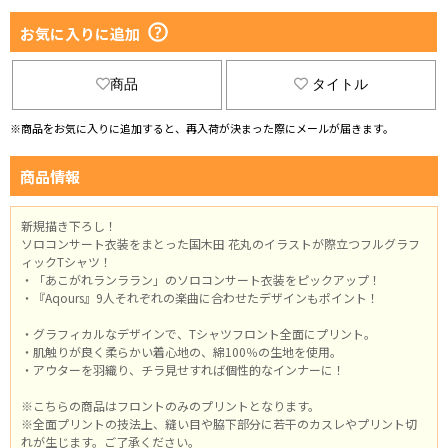
お気に入りに追加
商品
タイトル
※商品をお気に入りに追加すると、再入荷が決まった際にメールが届きます。
商品情報
新規描き下ろし！
ソロコンサート衣装をまとった国木田 花丸のイラストが際立つフルグラフ
ィックTシャツ！
・「あこがれランララン」のソロコンサート衣装をピックアップ！
・『Aqours』9人それぞれの楽曲に合わせたデザインもポイント！
・グラフィカルなデザインで、Tシャツフロント全面にプリント。
・肌触りが良く柔らかい着心地の、綿100％の生地を使用。
・アウターを羽織り、チラ見せすれば個性的なインナーに！
※こちらの商品はフロントのみのプリントとなります。
※全面プリントの技法上、縫い目や脇下部分に若干のカスレやプリント切
れが生じます。ご了承ください。