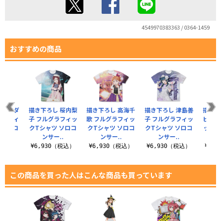
4549970383363 / 0364-1459
おすすめの商品
 黒澤ダ
描き下ろし 桜内梨
描き下ろし 高海千
描き下ろし 津島善
描き下
グラフィ
子 フルグラフィッ
歌 フルグラフィッ
子 フルグラフィッ
ビィ 
ツ ソロ
クTシャツ ソロコ
クTシャツ ソロコ
クTシャツ ソロコ
ックT
..
ンサー..
ンサー..
ンサー..
コ
（税込）
¥6,930（税込）
¥6,930（税込）
¥6,930（税込）
¥6,
この商品を買った人はこんな商品も買っています