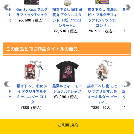
『ゆるキ
Guilty Kiss フルグ
描き下ろし 国木田
描き下ろし 黒澤ル
描き下
ASON
ラフィックTシャツ
花丸 アクリルスタ
ビィ フルグラフィ
花丸
ン おで
ンド（大）ソロコ
ックTシャツ ソロ
（ナス
¥6,600（税込）
.
ンサート..
コンサ..
ソロ
（税込）
¥2,530（税込）
¥6,930（税込）
¥1,
この商品と同じ作品タイトルの商品
矢澤 に
描き下ろし 米女 メ
黒澤ルビィ エモー
描き下ろし 南 こと
★限定
ルマルチ
イ アクリルマルチ
ショナルTシャツ
り アクリルマルチ
版 小原
ー パー
キーホルダー ロリ
キーホルダー パー
ツ ミ
¥3,190（税込）
.
ータ..
ティ..
税込）
¥880（税込）
¥880（税込）
¥3,
ご利用規約