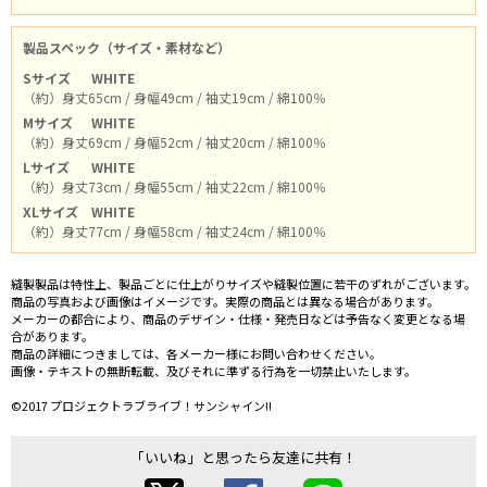
製品スペック（サイズ・素材など）
Sサイズ
WHITE
（約）身丈65cm / 身幅49cm / 袖丈19cm / 綿100％
Mサイズ
WHITE
（約）身丈69cm / 身幅52cm / 袖丈20cm / 綿100％
Lサイズ
WHITE
（約）身丈73cm / 身幅55cm / 袖丈22cm / 綿100％
XLサイズ
WHITE
（約）身丈77cm / 身幅58cm / 袖丈24cm / 綿100％
縫製製品は特性上、製品ごとに仕上がりサイズや縫製位置に若干のずれがございます。
商品の写真および画像はイメージです。実際の商品とは異なる場合があります。
メーカーの都合により、商品のデザイン・仕様・発売日などは予告なく変更となる場
合があります。
商品の詳細につきましては、各メーカー様にお問い合わせください。
画像・テキストの無断転載、及びそれに準ずる行為を一切禁止いたします。
©2017 プロジェクトラブライブ！サンシャイン!!
「いいね」と思ったら友達に共有！