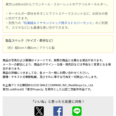
東方LostWordからフランドール・スカーレットのアクリルキーホルダー。
・キーホルダー部分を外すことでファスナーマスコットなど、お好みの使
い方ができます。
・別売りの
「松葉紐＆イヤホンジャック用ダストカバーセット」
のご利用
で、スマホなどにも最適な使い方ができます。
製品スペック（サイズ・素材など）
（約）縦8cm×横8cm / アクリル製
商品の写真および画像はイメージです。実際の商品とは異なる場合があります。
メーカーの都合により、商品のデザイン・仕様・発売日などは予告なく変更となる場
合があります。
商品の詳細につきましては、各メーカー様にお問い合わせください。
画像・テキストの無断転載、及びそれに準ずる行為を一切禁止いたします。
©上海アリス幻樂団©GOOD SMILE COMPANY, INC./NextNinja Co., Ltd.
東方LostWordは『東方Project』を原作とした公認二次創作作品です。
「いいね」と思ったら友達に共有！