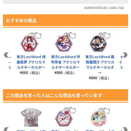
4549970385244 / 1404-1562
おすすめの商品
ord レ
東方LostWord 博
東方LostWord 伊
東方LostWord 霧
★限定
スカーレ
麗霊夢 アクリルマ
吹萃香 アクリルマ
雨魔理沙 アクリル
イヤホ
リルマル
ルチキーホルダー
ルチキーホルダー
マルチキーホルダ
ダスト
ー
¥880（税込）
¥880（税込）
税込）
¥880（税込）
¥1
この商品を買った人はこんな商品も買っています