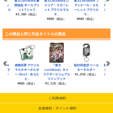
方
東方LostWord 藤
東方LostWord レ
東方LostWord フ
フラン
rd」キャ
原妹紅 オールプリ
ミリア・スカーレ
ランドール・スカ
カーレ
ジュアル
ントTシャツ
ット アクリルマル
ーレット アクリル
ルマル
ブック
チ..
マ..
¥3,300（税込）
（税込）
¥880（税込）
¥880（税込）
¥8
この商品と同じ作品タイトルの商品
典付き★
魂魄妖夢 アクリル
「東方
秘封倶楽部 リール
鈴仙・
雨魔理沙
マルチキーホルダ
LostWord」キャ
キーホルダー
イナバ
のフルー
ー illust：あらた
ラクタービジュアル
ルチキ
¥1,650（税込）
..
と..
ファンブック
よ
（税込）
¥880（税込）
¥3,520（税込）
¥8
ご利用規約
会員規約・ポイント規約