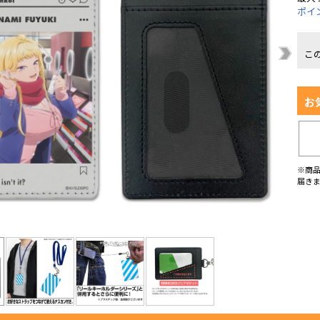
ポイ
こ
お
※商
届き