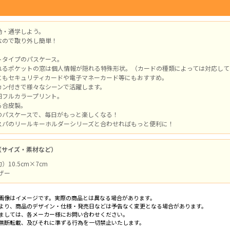
勤・通学しよう。
なので取り外し簡単！
トタイプのパスケース。
れるポケットの窓は個人情報が隠れる特殊形状。（カードの種類によっては対応して
にもセキュリティカードや電子マネーカード等にもおすすめ。
カン付きで様々なシーンで活躍します。
細フルカラープリント。
る合皮製。
のパスケースで、毎日がもっと楽しくなる！
スパのリールキーホルダーシリーズと合わせればもっと便利に！
（サイズ・素材など）
10.5cm×7cm
レザー
画像はイメージです。実際の商品とは異なる場合があります。
より、商品のデザイン・仕様・発売日などは予告なく変更となる場合があります。
ましては、各メーカー様にお問い合わせください。
無断転載、及びそれに準ずる行為を一切禁止いたします。