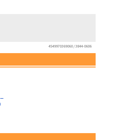
4549970369060 / 3844-0606
ケー
）
）