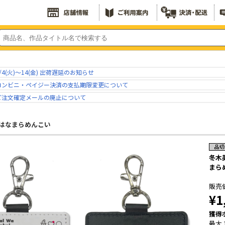
/4(火)～14(金) 出荷遅延のお知らせ
コンビニ・ペイジー決済の支払期限変更について
ご注文確定メールの廃止について
はなまらめんこい
冬木
まら
販売
¥1
獲得
最大 