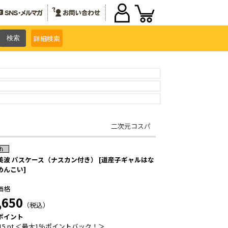
詳細
検索
二次元コスパ
美波 パスケース（ナスカン付き） [道産子ギャルはな
めんこい]
価格
,650
（税込）
ポイント
15 pt ＜最大1％ポイントバック！＞