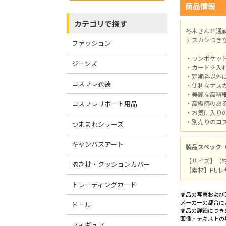
商品情報
カテゴリで探す
冬木さんと通
ナスカンつき
ファッション
・ワンポケッ
ジーンズ
・カードを入
・定期券以外
コスプレ衣装
・便利なナス
・美麗な高精
コスプレサポート用品
・高級感のあ
・お気に入り
・別売りのコ
つままれシリーズ
キャンバスアート
製品スペック
【サイズ】（約）
抱き枕・クッションカバー
【素材】PU
トレーディングカード
商品の写真および
メーカーの都合に
ドール
商品の詳細につき
画像・テキストの
フィギュア