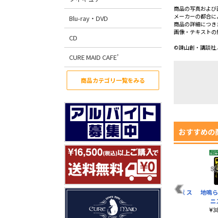
商品の写真および
メーカーの都合に
Blu-ray・DVD
商品の詳細につき
画像・テキストの
CD
©諫山創・講談社／「
CURE MAID CAFE’
商品カテゴリ一覧をみる
おすすめの
調査兵団 ミニステッ
地鳴らし発動注意 ス
地鳴ら
カー
テッカー
ニ
¥385（税込）
¥550（税込）
¥