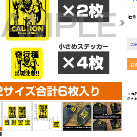
数量
店
お
※商
届き