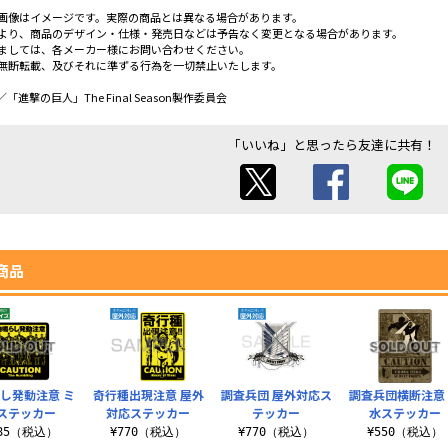
画像はイメージです。実際の商品とは異なる場合があります。
より、商品のデザイン・仕様・発売日などは予告なく変更となる場合があります。
ましては、各メーカー様にお問い合わせください。
無断転載、及びそれに準ずる行為を一切禁止いたします。
進撃の巨人」The Final Season製作委員会
「いいね」と思ったら友達に共有！
商品
し発動注意 ミ
奇行種出現注意 屋外
調査兵団 屋外対応ス
調査兵団横断注意
ステッカー
対応ステッカー
テッカー
水ステッカー
385（税込）
¥770（税込）
¥770（税込）
¥550（税込）