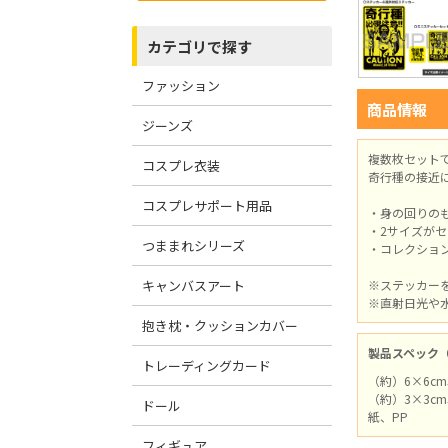
カテゴリで探す
ファッション
商品情報
ジーンズ
複数枚セット
コスプレ衣装
奇行種の接近
コスプレサポート用品
・身の回りの
・2サイズが
つままれシリーズ
・コレクショ
キャンバスアート
※ステッカー
※直射日光や
抱き枕・クッションカバー
製品スペック
トレーディングカード
（約）6×6cm
（約）3×3cm
ドール
紙、PP
フィギュア