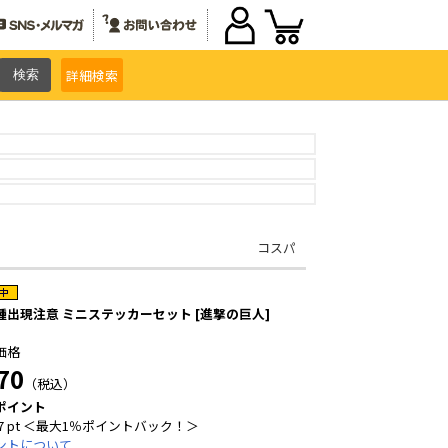
詳細
検索
コスパ
種出現注意 ミニステッカーセット [進撃の巨人]
価格
70
（税込）
ポイント
7 pt ＜最大1％ポイントバック！＞
ントについて