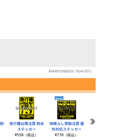
4549970368339 / 7634-0571
 耐
奇行種出現注意 耐水
地鳴らし発動注意 屋
調査兵団 耐水ステッ
ステッカー
外対応ステッカー
カー
¥550（税込）
¥770（税込）
¥550（税込）