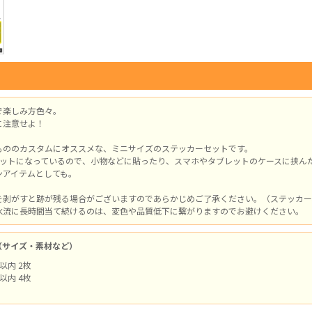
で楽しみ方色々。
に注意せよ！
もののカスタムにオススメな、ミニサイズのステッカーセットです。
セットになっているので、小物などに貼ったり、スマホやタブレットのケースに挟ん
ンアイテムとしても。
を剥がすと跡が残る場合がございますのであらかじめご了承ください。（ステッカー
水流に長時間当て続けるのは、変色や品質低下に繋がりますのでお避けください。
（サイズ・素材など）
以内 2枚
以内 4枚