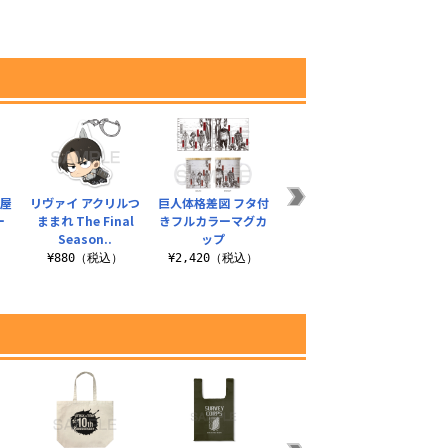
 屋
リヴァイ アクリルつ
巨人体格差図 フタ付
調査兵団 屋外対応ス
エレ
ー
ままれ The Final
きフルカラーマグカ
テッカー
キ
Season..
ップ
¥770（税込）
¥2
¥880（税込）
¥2,420（税込）