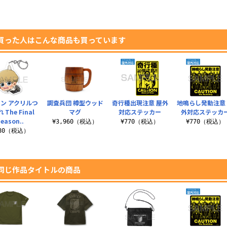
買った人はこんな商品も買っています
ン アクリルつ
調査兵団 樽型ウッド
奇行種出現注意 屋外
地鳴らし発動注意
 The Final
マグ
対応ステッカー
外対応ステッカ
eason..
¥3,960（税込）
¥770（税込）
¥770（税込）
880（税込）
同じ作品タイトルの商品