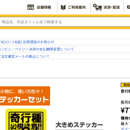
/4(火)～14(金) 出荷遅延のお知らせ
コンビニ・ペイジー決済の支払期限変更について
ご注文確定メールの廃止について
奇行
販売
¥7
獲得
最大 
ポイ