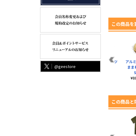
この商品を
ス
リヴァイ アクセサリ
九つの巨人 Tシャツ
調査兵団 Tシャツ
アルミ
@geestore
）
ーキーホルダー
Ver2.0
Ver2.0
ままれ
S
¥2,420（税込）
¥3,300（税込）
¥3,300（税込）
¥
この商品と