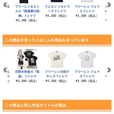
ンの複製
フリーレン＆ヒン
フェルン ゾルトラ
フリーレン フェイ
ミミッ
ャツ
メル「鏡蓮華の指
ーク Tシャツ
ス Tシャツ
のフリ
輪」Tシャツ
（税込）
¥3,300（税込）
¥3,300（税込）
¥3,300（税込）
¥3,
この商品を買った人はこんな商品も買っています
に食べら
河原木桃香の「脱
フリーレンの投げ
フリーレン フェイ
アウ
レン ミ
退」 Tシャツ
キッス Tシャツ
ス Tシャツ
¥3,
ー セッ
¥3,300（税込）
¥3,300（税込）
¥3,300（税込）
税込）
この商品と同じ作品タイトルの商品