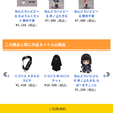
ねんどろいどどー
ねんどろいどどー
ねんどろいどどー
る おようふくセッ
る 井ノ上たきな
る 錦木千束
ト 錦木千束
¥7,480（税込）
¥7,480（税込）
¥3,144（税込）
この商品と同じ作品タイトルの商品
ファース
リコリス メタルカ
リコリス M-51ジャ
ねんどろいどぷら
中原 
ペン
ラビナ
ケット
す 井ノ上たきな ら
ル
ばーますこっと
（税込）
¥1,430（税込）
¥16,500（税込）
¥8
¥1,260（税込）
ご利用規約