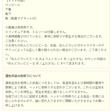
【セット内容】
ワンピース
下着
靴下
靴（靴裏マグネット付）
※画像は使用例です。
※フィギュア本体、トルソーは付属しません。
※長時間着せ付けていると、素体に色移りが発生する場合がございます。
ご注意ください。
※お持ちのねんどろいどどーる、衣装、ねんどろいどのキャラクターのデ
ザインによっては正しく着せ替えられない場合がございます。ご了承くださ
い。
※「ねんどろいどどーる おようふくセット 井ノ上たきな」のセット内容は
「ねんどろいどどーる 井ノ上たきな」にすべて含まれます。
濃色衣装の色移りについて
濃色生地を使用した衣装につきましては、高温多湿および長時間の着用や
摩擦により素体、ヘッドに色移りする恐れがございます。これらは生地を
染色している特性上、発生を完全に避けることができません。
当店ではこれらに起因する素体、ヘッドへの色移りによる返品・交換には
応じられませんので、誠に恐れ入りますがご理解いただきますようお願い
申し上げます。