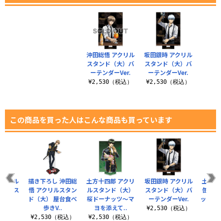
沖田総悟 アクリル
坂田銀時 アクリル
スタンド（大）バ
スタンド（大）バ
ーテンダーVer.
ーテンダーVer.
¥2,530（税込）
¥2,530（税込）
この商品を買った人はこんな商品も買っています
アクリル
描き下ろし 沖田総
土方十四郎 アクリ
坂田銀時 アクリル
土方十
大） ス
悟 アクリルスタン
ルスタンド（大）
スタンド（大）バ
缶バッ
r.
ド（大） 屋台食べ
桜ドーナッツ～マ
ーテンダーVer.
ッツ～
歩きV..
ヨを添えて..
（税込）
¥2,530（税込）
¥2,530（税込）
¥2,530（税込）
¥6