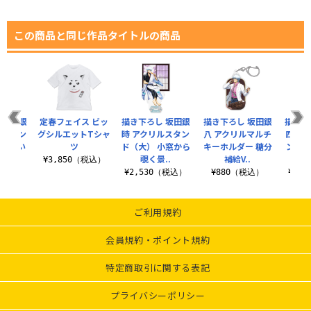
この商品と同じ作品タイトルの商品
 坂田銀
定春フェイス ビッ
描き下ろし 坂田銀
描き下ろし 坂田銀
描き下
ルスタン
グシルエットTシャ
時 アクリルスタン
八 アクリルマルチ
四郎 
朝は眠い
ツ
ド（大） 小窓から
キーホルダー 糖分
ンド（
..
覗く景..
補給V..
い
¥3,850（税込）
（税込）
¥2,530（税込）
¥880（税込）
¥2,
ご利用規約
会員規約・ポイント規約
特定商取引に関する表記
プライバシーポリシー